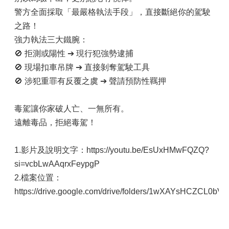
警方全面採取「最嚴格執法手段」，直接斷絕你的駕駛
之路！
強力執法三大鐵腕：
🚫 拒測或陽性 ➔ 現行犯強勢逮捕
🚫 現場扣車吊牌 ➔ 直接剝奪駕駛工具
🚫 涉犯重罪有反覆之虞 ➔ 聲請預防性羈押
毒駕讓你家破人亡、一無所有。
遠離毒品，拒絕毒駕！
1.影片及說明文字：https://youtu.be/EsUxHMwFQZQ?
si=vcbLwAAqrxFeypgP
2.檔案位置：
https://drive.google.com/drive/folders/1wXAYsHCZCL0