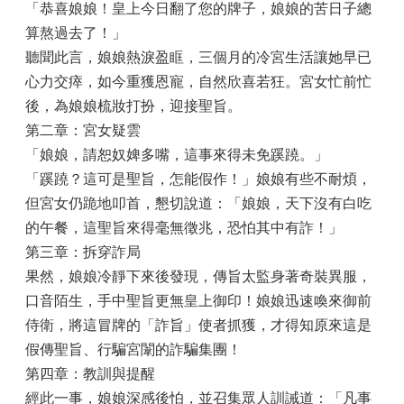
「恭喜娘娘！皇上今日翻了您的牌子，娘娘的苦日子總
算熬過去了！」
聽聞此言，娘娘熱淚盈眶，三個月的冷宮生活讓她早已
心力交瘁，如今重獲恩寵，自然欣喜若狂。宮女忙前忙
後，為娘娘梳妝打扮，迎接聖旨。
第二章：宮女疑雲
「娘娘，請恕奴婢多嘴，這事來得未免蹊蹺。」
「蹊蹺？這可是聖旨，怎能假作！」娘娘有些不耐煩，
但宮女仍跪地叩首，懇切說道：「娘娘，天下沒有白吃
的午餐，這聖旨來得毫無徵兆，恐怕其中有詐！」
第三章：拆穿詐局
果然，娘娘冷靜下來後發現，傳旨太監身著奇裝異服，
口音陌生，手中聖旨更無皇上御印！娘娘迅速喚來御前
侍衛，將這冒牌的「詐旨」使者抓獲，才得知原來這是
假傳聖旨、行騙宮闈的詐騙集團！
第四章：教訓與提醒
經此一事，娘娘深感後怕，並召集眾人訓誡道：「凡事