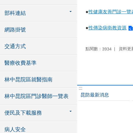
●
性健康友善門診一覽
部科連結
●
性傳染病衛教資源
網路掛號
交通方式
點閱數：
資料更新：
3934
醫療收費基準
林中昆院區就醫指南
:::
昆防最新消息
林中昆院區門診醫師一覽表
便民及下載服務
病人安全