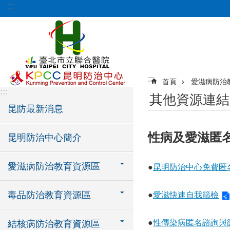
:::
跳到主要內容區塊
:::
首頁
愛滋病防治
:::
其他資源連結
昆防最新消息
性病及愛滋匿
昆明防治中心簡介
愛滋病防治教育資源區
●
昆明防治中心免費匿
毒品防治教育資源區
●
愛滋快速自我篩檢
●
性傳染病匿名諮詢與
結核病防治教育資源區