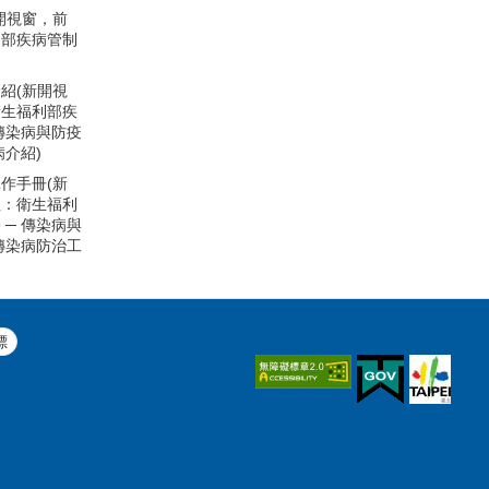
開視窗，前
利部疾病管制
紹(新開視
衛生福利部疾
 傳染病與防疫
病介紹)
作手冊(新
往：衛生福利
 ─ 傳染病與
 傳染病防治工
標