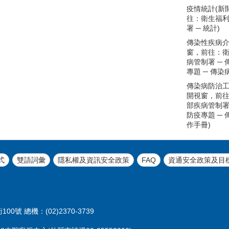
疫情統計(新
往：衛生福
署 ─ 統計)
傳染性疾病介
窗，前往：
病管制署 ─
專題 ─ 傳染
傳染病防治工
開視窗，前
部疾病管制署
防疫專題 ─
作手冊)
式
雙語詞彙
隱私權及資訊安全政策
FAQ
資通安全政策及目
00號 總機：(02)2370-3739