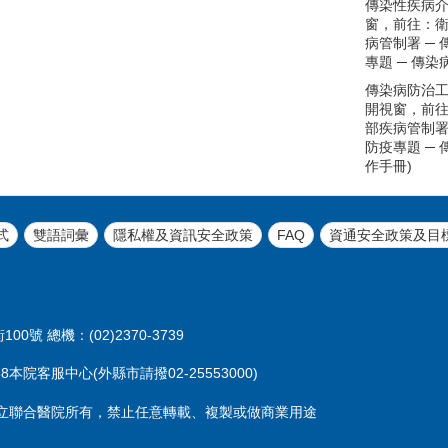
傳染性疾病介
窗，前往：
病管制署 ─
專題 ─ 傳染
傳染病防治工
開視窗，前
部疾病管制署
防疫專題 ─
作手冊)
式
雙語詞彙
隱私權及資訊安全政策
FAQ
資通安全政策及目
00號 總機：(02)2370-3739
本院客服中心(外縣市請撥02-25553000)
立聯合醫院所有，禁止任意轉載、複製或做商業用途