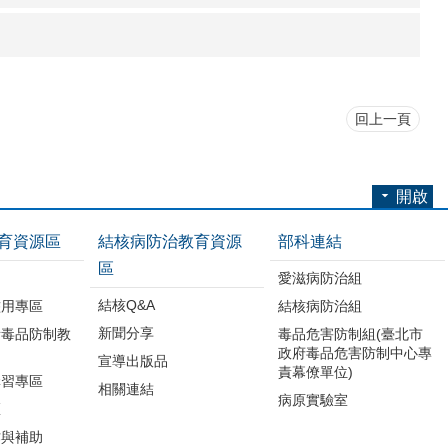
回上一頁
開啟
育資源區
結核病防治教育資源
部科連結
區
品
愛滋病防治組
結核Q&A
濫用專區
結核病防治組
新聞分享
所毒品防制教
毒品危害防制組(臺北市
政府毒品危害防制中心專
宣導出版品
責幕僚單位)
講習專區
相關連結
病原實驗室
區
作與補助