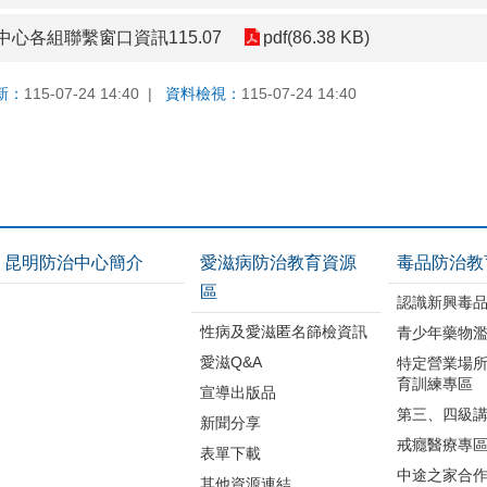
心各組聯繫窗口資訊115.07
pdf(86.38 KB)
新：
115-07-24 14:40
資料檢視：
115-07-24 14:40
昆明防治中心簡介
愛滋病防治教育資源
毒品防治教
區
認識新興毒
性病及愛滋匿名篩檢資訊
青少年藥物
愛滋Q&A
特定營業場
育訓練專區
宣導出版品
第三、四級
新聞分享
戒癮醫療專
表單下載
中途之家合
其他資源連結