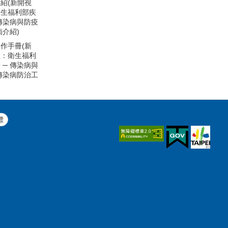
紹(新開視
衛生福利部疾
 傳染病與防疫
病介紹)
作手冊(新
往：衛生福利
 ─ 傳染病與
 傳染病防治工
標