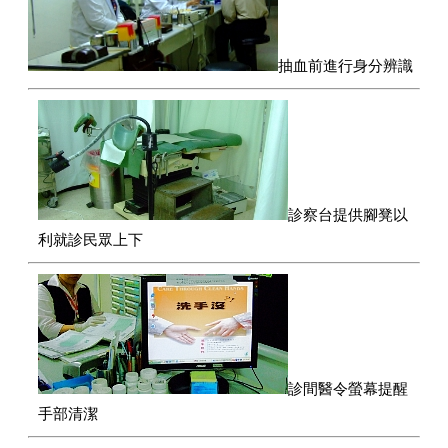
抽血前進行身分辨識
診察台提供腳凳以
利就診民眾上下
診間醫令螢幕提醒
手部清潔