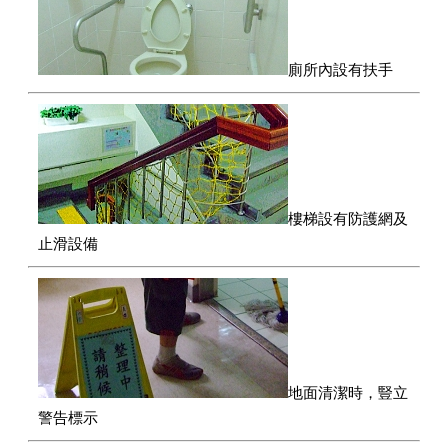
廁所內設有扶手
樓梯設有防護網及
止滑設備
地面清潔時，豎立
警告標示