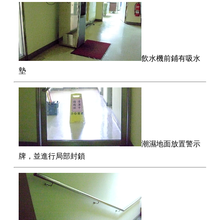
飲水機前鋪有吸水
墊
潮濕地面放置警示
牌，並進行局部封鎖