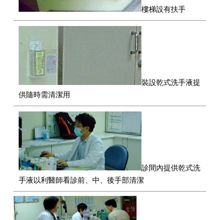
樓梯設有扶手
裝設乾式洗手液提
供隨時需清潔用
診間內提供乾式洗
手液以利醫師看診前、中、後手部清潔