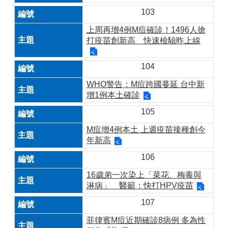
103
上周再增4例M痘確診！1496人搶
打疫苗創新高 快速檢驗昨上線
104
WHO警告：M痘跨國蔓延 台中新
增1例本土確診
105
M痘增4例本土 上週疫苗接種創今
年新高
106
16歲弟一次染上「菜花、梅毒與
淋病」 醫籲：快打HPV疫苗
107
菲律賓M痘近期確診8病例 多為性