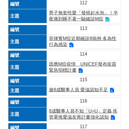
112
男子無套性愛「發燒起水泡」！半
夜痛到睡不著一驗確診M痘
113
菲律賓M痘近期確診8病例 多為性
行為感染
114
因應M痘疫情 UNICEF發布疫苗
緊急招標計畫
115
逾8成醫事人員 愛滋認知不足
116
8成醫事人員不知「U=U」定義 疾
管署推愛滋友善計畫強化認知
117