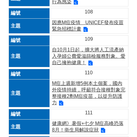
行為感染
108
因應M痘疫情 UNICEF發布疫苗
緊急招標計畫
109
自10月1日起，擴大將人工流產納
入孕婦公費愛滋篩檢服務對象。愛
自己擁抱健康！
110
M痘上週新增5例本土個案，國內
外疫情持續，呼籲符合接種對象完
整接種2劑M痘疫苗，以提升防護
力
111
健康網》暑假+七夕 M痘高峰恐落
8月！衛生局解說症狀