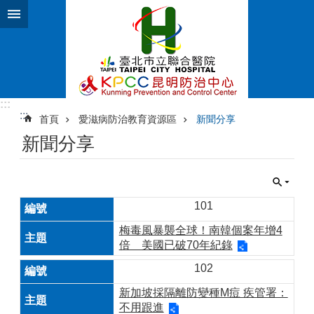
跳到主要內容區塊
:::
:::
首頁
愛滋病防治教育資源區
新聞分享
新聞分享
101
梅毒風暴襲全球！南韓個案年增4
倍 美國已破70年紀錄
102
新加坡採隔離防變種M痘 疾管署：
不用跟進