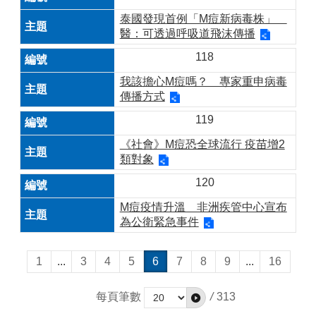
泰國發現首例「M痘新病毒株」
醫：可透過呼吸道飛沫傳播
118
我該擔心M痘嗎？ 專家重申病毒
傳播方式
119
《社會》M痘恐全球流行 疫苗增2
類對象
120
M痘疫情升溫 非洲疾管中心宣布
為公衛緊急事件
1
...
3
4
5
6
7
8
9
...
16
每頁筆數
/
313