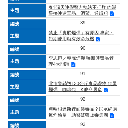
春節9天連假警方執法不打烊 內湖
警接連逮毒品、酒駕、通緝犯
89
禁止「喪屍煙彈」有原因 專家：
短期使用就有致命危機
90
李志恒／喪屍煙彈 曝新興毒品管
理4大問題
91
北市警銷毀130公斤毒品證物 喪屍
煙彈、咖啡包、K他命居多
92
買哈根達斯裡面裝毒品？民眾網購
氣炸檢舉 助警破獲販毒集團
93