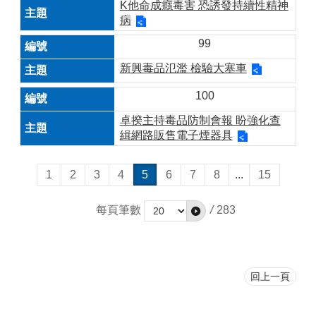
K他命成癮毒害 恐誘發持續性精神
病
99
新興毒品氾濫 檢驗大塞車
100
卓揆主持毒品防制會報 盼強化查
緝網路販售電子煙器具
1
2
3
4
5
6
7
8
...
15
每頁筆數
/
283
回上一頁