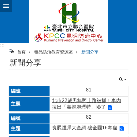
跳到主要內容區塊
:::
:::
首頁
毒品防治教育資源區
新聞分享
新聞分享
81
北市22歲男無照上路被抓！車內
搜出「毒泡泡瑪特」慘了
82
喪屍煙彈大查緝 破全國16毒窟