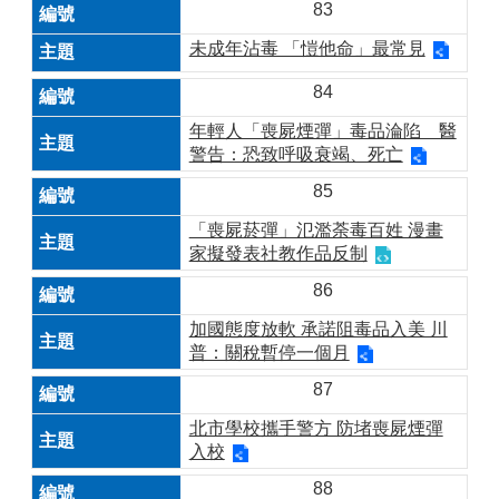
83
未成年沾毒 「愷他命」最常見
84
年輕人「喪屍煙彈」毒品淪陷 醫
警告：恐致呼吸衰竭、死亡
85
「喪屍菸彈」氾濫荼毒百姓 漫畫
家擬發表社教作品反制
86
加國態度放軟 承諾阻毒品入美 川
普：關稅暫停一個月
87
北市學校攜手警方 防堵喪屍煙彈
入校
88