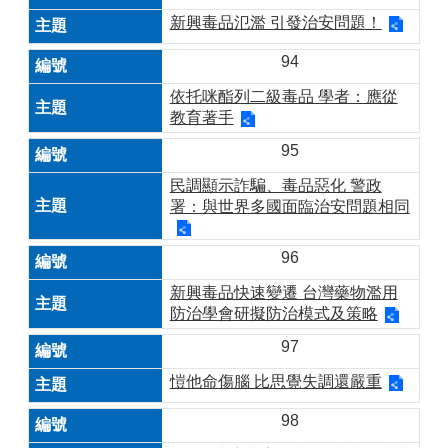
新興毒品氾濫 引發治安問題！
94
依托咪酯列二級毒品 學者：應從
教育著手
95
民調顯示詐騙、毒品惡化 警政
署：與世界多國面臨治安問題相同
96
新興毒品快速變遷 台灣藥物濫用
防治學會研擬防治模式及策略
97
愷他命傷腦 比思覺失調還嚴重
98