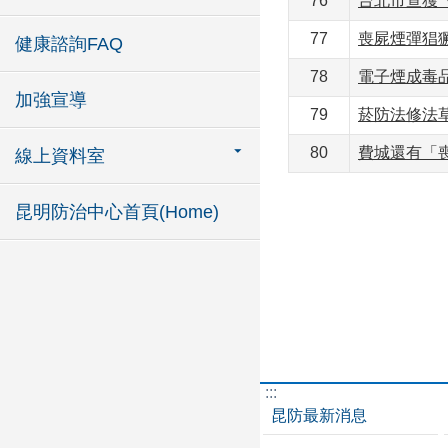
76
台北市查獲
77
喪屍煙彈猖
健康諮詢FAQ
78
電子煙成毒
加強宣導
79
菸防法修法
80
費城還有「
線上資料室
昆明防治中心首頁(Home)
:::
昆防最新消息