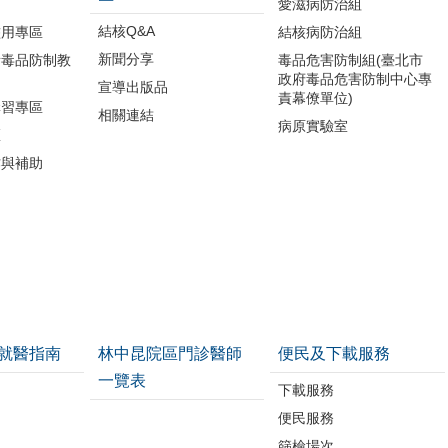
品
愛滋病防治組
結核Q&A
濫用專區
結核病防治組
新聞分享
所毒品防制教
毒品危害防制組(臺北市
政府毒品危害防制中心專
宣導出版品
責幕僚單位)
講習專區
相關連結
病原實驗室
區
作與補助
就醫指南
林中昆院區門診醫師
便民及下載服務
一覽表
下載服務
便民服務
篩檢場次