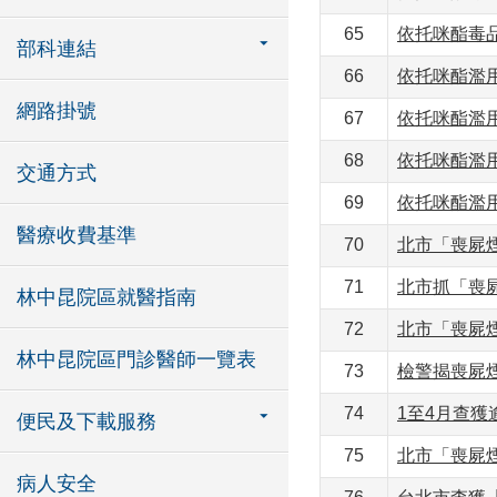
65
依托咪酯毒品
部科連結
66
依托咪酯濫
網路掛號
67
依托咪酯濫
68
依托咪酯濫用
交通方式
69
依托咪酯濫用
醫療收費基準
70
北市「喪屍
71
北市抓「喪
林中昆院區就醫指南
72
北市「喪屍
林中昆院區門診醫師一覽表
73
檢警揭喪屍煙
74
1至4月查獲
便民及下載服務
75
北市「喪屍
病人安全