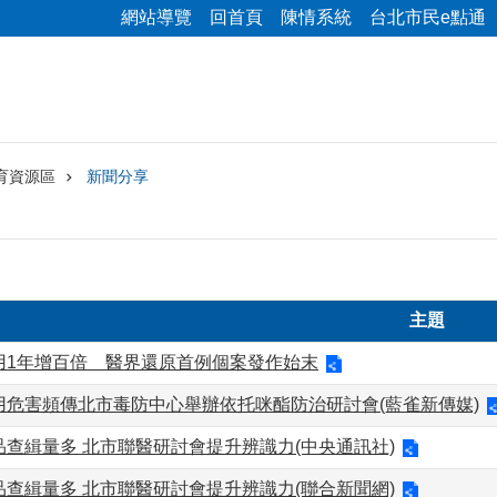
網站導覽
回首頁
陳情系統
台北市民e點通
育資源區
新聞分享
主題
用1年增百倍 醫界還原首例個案發作始末
用危害頻傳北市毒防中心舉辦依托咪酯防治研討會(藍雀新傳媒)
查緝量多 北市聯醫研討會提升辨識力(中央通訊社)
查緝量多 北市聯醫研討會提升辨識力(聯合新聞網)