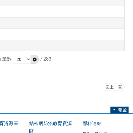
頁筆數
/
283
回上一頁
開啟
育資源區
結核病防治教育資源
部科連結
區