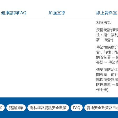
健康諮詢FAQ
加強宣導
線上資料室
相關法規
疫情統計(新
往：衛生福
署 ─ 統計)
傳染性疾病介
窗，前往：
病管制署 ─
專題 ─ 傳染
傳染病防治工
開視窗，前
部疾病管制署
防疫專題 ─
作手冊)
式
雙語詞彙
隱私權及資訊安全政策
FAQ
資通安全政策及目