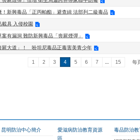
「喪屍煙彈」倍增 衛生局邀跨界專家聯手防毒
獗！新興毒品「正丙帕酯」避查緝 法部列二級毒品
品載具 入侵校園
草案有漏洞 難防新興毒品「喪屍煙彈」
喪屍大道」！ 吩坦尼毒品正毒害美青少年
1
2
3
4
5
6
7
...
15
每
昆明防治中心簡介
愛滋病防治教育資源
毒品防治教
區