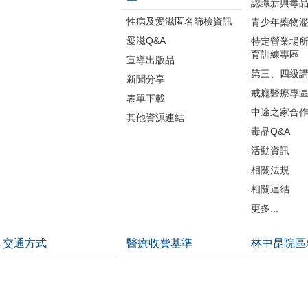
認識新興毒
性病及愛滋匿名篩檢資訊
青少年藥物
愛滋Q&A
特定營業場
育訓練專區
宣導出版品
第三、四級
新聞分享
戒癮醫療專
表單下載
中途之家合
其他資源連結
毒品Q&A
活動資訊
相關法規
相關連結
更多...
交通方式
醫療收費基準
林中昆院區