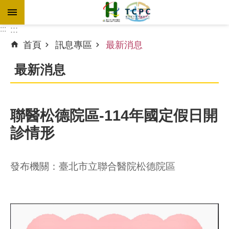
跳到主要內容區塊
:::
:::
首頁
訊息專區
最新消息
進
階
最新消息
搜
尋
聯醫松德院區-114年國定假日開
診情形
訊
息
專
發布機關：臺北市立聯合醫院松德院區
區
認
識
本
院