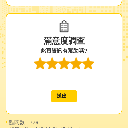
陳
情
系
統
員
滿意度調查
工
信
此頁資訊有幫助嗎?
箱
ENGLISH
宣
導
使
用
ODF
開
放
點閱數：
776
文