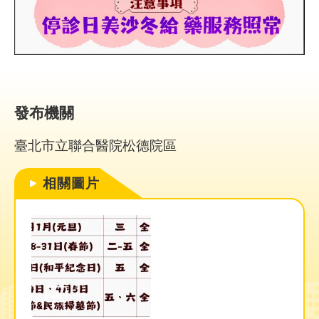
究
網
站
導
覽
發布機關
回
臺北市立聯合醫院松德院區
首
頁
相關圖片
台
北
卡-
健
康
服
務