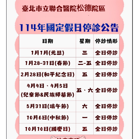
就
醫
指
南
特
色
醫
療
衛
教
專
區
教
學
研