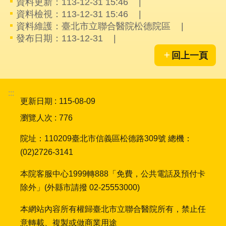
資料更新：113-12-31 15:46
件
資料檢視：113-12-31 15:46
格
資料維護：臺北市立聯合醫院松德院區
式
發布日期：113-12-31
雙
回上一頁
語
詞
彙
:::
更新日期
115-08-09
隱
瀏覽人次
776
私
權
院址：110209臺北市信義區松德路309號 總機：
及
(02)2726-3141
資
訊
本院客服中心1999轉888「免費，公共電話及預付卡
安
全
除外」(外縣市請撥 02-25553000)
政
策
本網站內容所有權歸臺北市立聯合醫院所有，禁止任
意轉載、複製或做商業用途