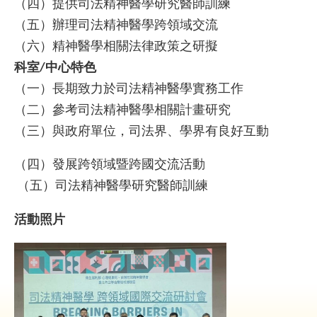
（四）提供司法精神醫學研究醫師訓練
（五）辦理司法精神醫學跨領域交流
就
（六）精神醫學相關法律政策之研擬
醫
指
科室
中心特色
/
南
（一）長期致力於司法精神醫學實務工作
（二）參考司法精神醫學相關計畫研究
特
（三）與政府單位，司法界、學界有良好互動
色
醫
（四）發展跨領域暨跨國交流活動
療
（五）司法精神醫學研究醫師訓練
衛
教
活動照片
專
區
教
學
研