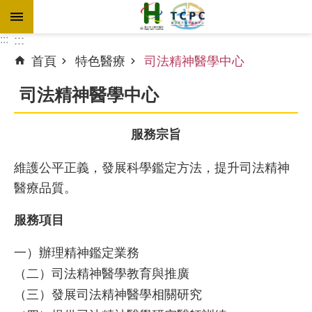
跳到主要內容區塊
:::
:::
首頁
特色醫療
司法精神醫學中心
進
階
司法精神醫學中心
搜
尋
服務宗旨
維護公平正義，發展科學鑑定方法，提升司法精神
訊
醫療品質。
息
專
服務項目
區
一）辦理精神鑑定業務
認
（二）司法精神醫學教育與推廣
識
（三）發展司法精神醫學相關研究
本
院