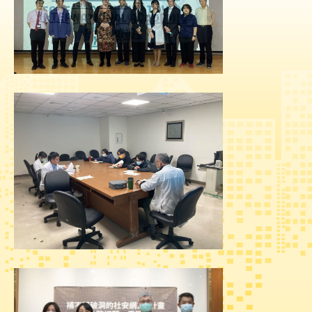
究
網
站
導
覽
回
首
頁
台
北
卡-
健
康
服
務