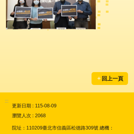
陳
情
系
統
員
工
信
箱
ENGLISH
回上一頁
宣
導
使
:::
更新日期
115-08-09
用
ODF
瀏覽人次
2068
開
放
院址：110209臺北市信義區松德路309號 總機：
文