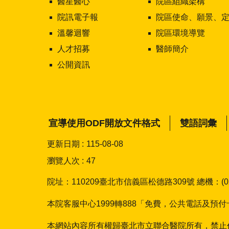
醫星醫心
院區組織架構
院訊電子報
院區使命、願景、定位及核心價
溫馨迴響
院區環境導覽
人才招募
醫師簡介
公開資訊
宣導使用ODF開放文件格式
雙語詞彙
更新日期
115-08-08
瀏覽人次
47
院址：110209臺北市信義區松德路309號 總機：(02)2
本院客服中心1999轉888「免費，公共電話及預付卡除外
本網站內容所有權歸臺北市立聯合醫院所有，禁止