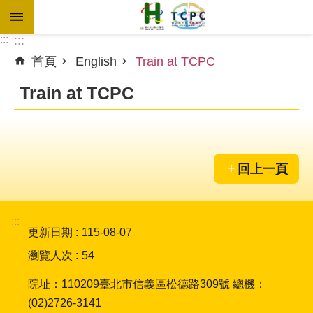
跳到主要內容區塊
:::
:::
首頁
English
Train at TCPC
進
階
Train at TCPC
搜
尋
回上一頁
訊
息
專
:::
區
更新日期
115-08-07
瀏覽人次
54
認
識
院址：110209臺北市信義區松德路309號 總機：
本
(02)2726-3141
院