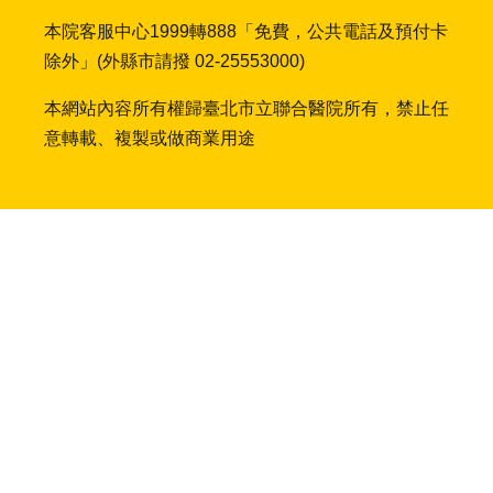
本院客服中心1999轉888「免費，公共電話及預付卡
就
除外」(外縣市請撥 02-25553000)
醫
指
本網站內容所有權歸臺北市立聯合醫院所有，禁止任
南
意轉載、複製或做商業用途
特
色
醫
療
衛
教
專
區
教
學
研