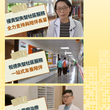
陳
情
系
統
員
工
信
箱
ENGLISH
宣
導
使
用
ODF
開
放
文