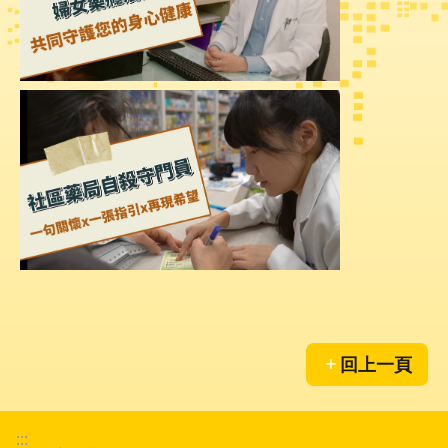
件
格
式
雙
語
詞
彙
隱
私
權
及
資
訊
安
回上一頁
全
政
策
:::