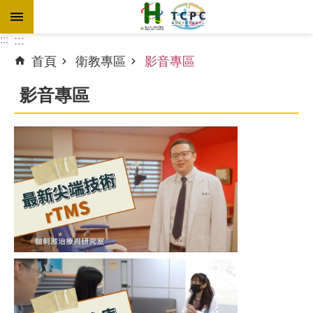
跳到主要內容區塊
:::
:::
首頁
衛教專區
影音專區
進
階
影音專區
搜
尋
訊
息
專
區
認
識
本
院