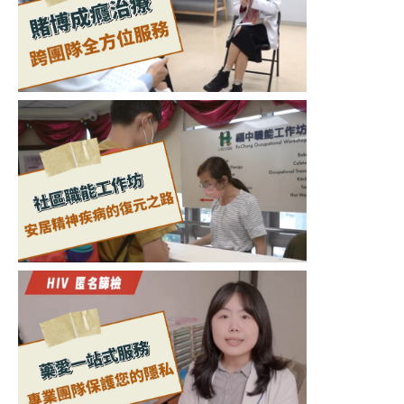
就
醫
指
南
特
色
醫
療
衛
教
專
區
教
學
研