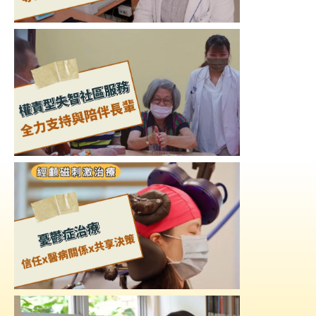
究
網
站
導
覽
回
首
頁
台
北
卡-
健
康
服
務