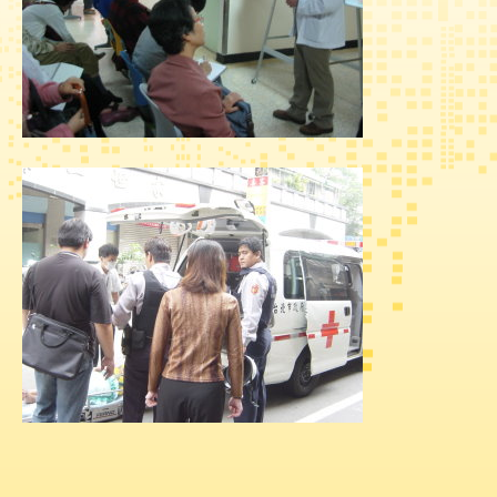
究
網
站
導
覽
回
首
頁
台
北
卡-
健
康
服
務