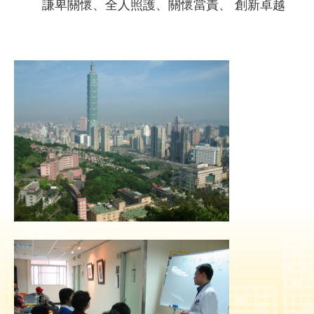
謙卑關懷、全人照護、關懷當責、
創新卓越
就
醫
指
南
特
色
醫
療
衛
教
專
區
教
學
研