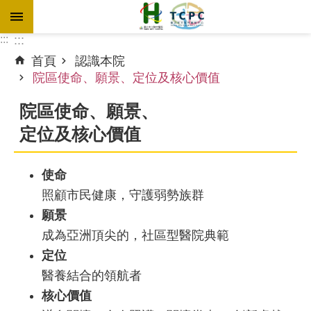
跳到主要內容區塊
:::
:::
首頁
認識本院
進
院區使命、願景、定位及核心價值
階
搜
院區使命、願景、
尋
定位及核心價值
使命
訊
照顧市民健康，守護弱勢族群
息
專
願景
區
成為亞洲頂尖的，社區型醫院典範
定位
認
醫養結合的領航者
識
本
核心價值
院