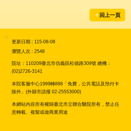
陳
情
回上一頁
系
統
:::
員
更新日期
115-08-08
工
信
瀏覽人次
2548
箱
院址：110209臺北市信義區松德路309號 總機：
ENGLISH
(02)2726-3141
本院客服中心1999轉888「免費，公共電話及預付卡
宣
除外」(外縣市請撥 02-25553000)
導
使
本網站內容所有權歸臺北市立聯合醫院所有，禁止任
用
ODF
意轉載、複製或做商業用途
開
放
文