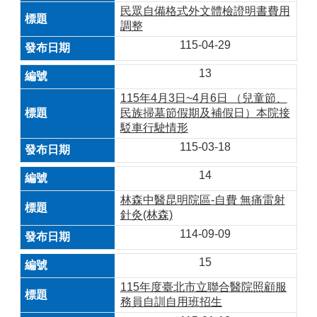
民眾自備格式外文體檢證明書費用
調整
115-04-29
13
115年4月3日~4月6日 （兒童節、
民族掃墓節假期及補假日）本院接
駁車行駛情形
115-03-18
14
林森中醫昆明院區-自費 無痛雷射
針灸(林森)
114-09-09
15
115年度臺北市立聯合醫院照顧服
務員自訓自用班招生