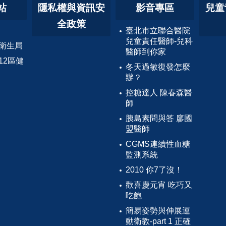
站
隱私權與資訊安
影音專區
兒童
全政策
臺北市立聯合醫院
兒童責任醫師-兒科
衛生局
醫師到你家
12區健
冬天過敏復發怎麼
辦？
控糖達人 陳春森醫
師
胰島素問與答 廖國
盟醫師
CGMS連續性血糖
監測系統
2010 你7了沒！
歡喜慶元宵 吃巧又
吃飽
簡易姿勢與伸展運
動衛教-part 1 正確