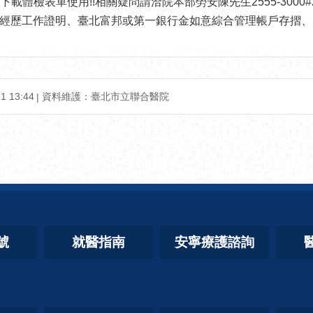
體檢表單使用!!相關疑問請洽院本部勞安陳先生2555-3000#22
、經歷工作證明、臺北富邦或第一銀行金如意綜合管理帳戶存摺、
 13:44
資料維護：臺北市立聯合醫院
號
就醫指南
安寧療護諮詢