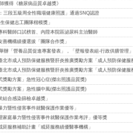
師獲得《糖尿病品質卓越獎》
護：三段五級周全性職場健康照護」通過SNQ認證
市衛生保健志工團隊楷模獎」
科專科醫師口試榜首、內陞本院區泌尿科主治醫師
務友善機構績優選拔「團隊合作獎」
會舉辦「營養品質促進專案發表」，「壁報發表組-行政供膳管理
度臺北市成人預防保健服務暨肝炎推廣獎勵方案「成人預防保健服
度臺北市成人預防保健服務暨肝炎推廣獎勵方案「成人預防保健服
式獎勵方案」急性冠心症(傑出照護品質獎)
式獎勵方案」急性腦中風(傑出照護品質獎)
伏結合感染篩檢卓越獎」
庭暴力暨性侵害事件就醫保護作業優等」
受理家庭暴力暨性侵害事件就醫保護作業考評」優等獎
年戒菸服務補助計畫「戒菸服務績優醫事機構」