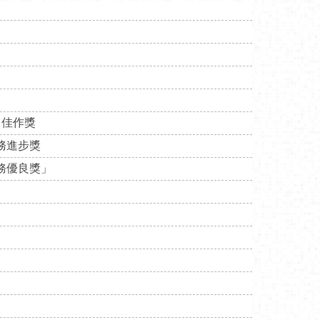
」佳作獎
務進步獎
務優良獎」