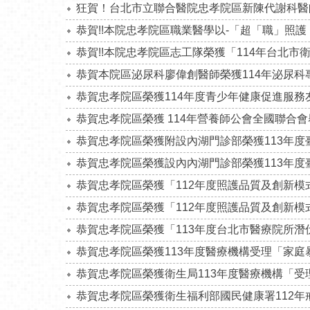
狂賀！台北市立聯合醫院忠孝院區新陳代謝科醫
恭賀!!本院忠孝院區職業醫學以-「超「職」照
恭賀!!本院忠孝院區志工隊榮獲「114年台北
恭賀
本院區泌尿科廖偉創醫師榮獲114年泌尿
恭賀忠孝院區榮獲114年度青少年健康促進服
恭賀忠孝院區榮獲
114年營養師公會全國聯合
恭賀忠孝院區榮獲附設內湖門診部榮獲113年
恭賀忠孝院區榮獲
設內內湖門診部榮獲113年
恭賀忠孝院區榮獲「112年度照護品質及創新模
恭賀忠孝院區榮獲「112年度照護品質及創新模
恭賀忠孝院區榮獲「113年度台北市醫療院所潛
恭賀忠孝院區榮獲113年度醫療機構受理「家
恭賀忠孝院區榮獲
衛生局113年度醫療機構「
恭賀忠孝院區榮獲衛生福利部國民健康署112