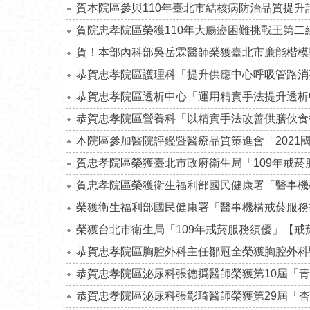
賀本院區參與110年臺北市結核病防治品質提升計
賀院忠孝院區榮獲110年大腸癌困難挑戰王第二
賀！本部內科部吳岳霖醫師榮獲臺北市廉能楷模
恭賀忠孝院區護理科「提升供應中心呼吸管路消
恭賀忠孝院區透析中心「運用精實手法提升透析
恭賀忠孝院區營養科「以精實手法改善供膳伙食
本院區參加醫院評鑑暨醫療品質策進會「202
賀忠孝院區榮獲臺北市政府衛生局「109年戒菸
賀忠孝院區榮獲衛生福利部國民健康署「醫事機
榮獲衛生福利部國民健康署「醫事機構戒菸服務
榮獲台北市衛生局「109年戒菸服務績優」【
恭賀忠孝院區胸腔外科主任鄒冠全榮獲胸腔外科
恭賀忠孝院區泌尿科張德撝醫師榮獲第10屆「
恭賀忠孝院區泌尿科張彰琦醫師榮獲第29屆「