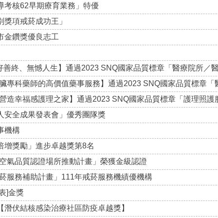
導考核62早期療育業務」特優
別獎項戒菸成功王」
市金鑽獎優良志工
善終、無憾人生】通過2023 SNQ國家品質標章「醫療院所／
專科藥師的高價值藥事服務】通過2023 SNQ國家品質標章
造幸福感護理之家】通過2023 SNQ國家品質標章「護理照
病人安全成果發表會」優秀團隊獎
事機構
倍增獎勵」進步卓越獎第8名
空氣品質認證場所推動計畫」榮獲金級認證
菸服務補助計畫」111年戒菸服務機績優機構
表]金獎
賽【潛伏結核感染治療社區防疫卓越獎】