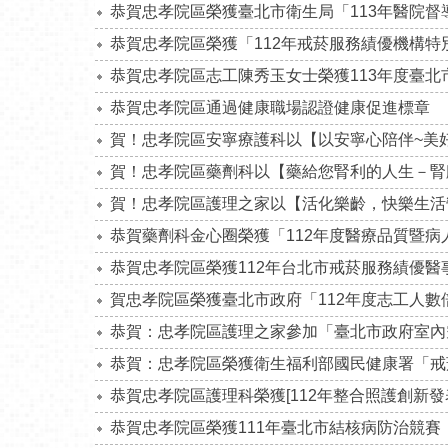
恭賀忠孝院區榮獲臺北市衛生局「113年醫院督
恭賀忠孝院區榮獲「112年戒菸服務績優機構特
恭賀忠孝院區志工陳秀玉女士榮獲113年度臺北
恭賀忠孝院區通過健康職場認證健康促進標章
賀！忠孝院區安寧療護科以【以安寧心陪伴~美好
賀！忠孝院區藥劑科以【藥給您腎利的人生－腎臟
賀！忠孝院區護理之家以【活化樂齡，快樂生活營
恭賀藥劑科金心圈榮獲「112年度醫療品質暨
恭賀忠孝院區榮獲112年台北市戒菸服務績優醫
賀忠孝院區榮獲臺北市政府「112年度志工人數
恭賀：忠孝院區護理之家參加「臺北市政府室內
恭賀：忠孝院區榮獲衛生福利部國民健康署「戒
恭賀忠孝院區護理科榮獲[112年整合照護創新發
恭賀忠孝院區榮獲111年臺北市結核病防治競