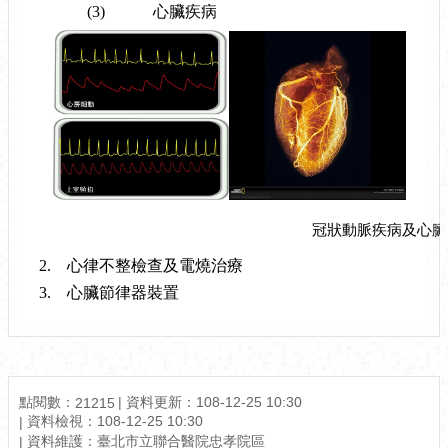
(3)
心臟疾病
冠狀動脈疾病及心臟
2.
心律不整檢查及電燒治療
3.
心臟節律器裝置
點閱數：
資料更新：
108-12-25 10:30
21215
資料檢視：
108-12-25 10:30
資料維護：
臺北市立聯合醫院忠孝院區