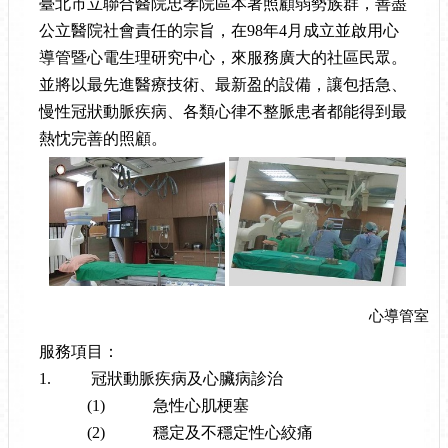
臺北市立聯合醫院忠孝院區本著照顧弱勢族群，善盡
公立醫院社會責任的宗旨，在
98
年
4
月成立並啟用心
導管暨心電生理研究中心，來服務廣大的社區民眾。
並將以最先進醫療技術、最新盈的設備，讓包括急、
慢性冠狀動脈疾病、各類心律不整脈患者都能得到最
熱忱完善的照顧。
心導管室
服務項
目：
1.
冠狀動脈疾病及心臟病診治
(1)
急性心肌梗塞
(2)
穩定及不穩定性心絞痛