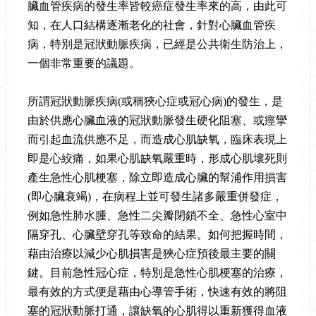
臟血管疾病的發生率皆較癌症發生率來的高，由此可
知，在人口結構逐漸老化的社會，針對心臟血管疾
病，特別是冠狀動脈疾病，已經是公共衛生防治上，
一個非常重要的議題。
所謂冠狀動脈疾病
(
或稱狹心症或冠心病
)
的發生，是
由於供應心臟血液的冠狀動脈發生硬化阻塞、或痙攣
而引起血流供應不足，而造成心肌缺氧，臨床表現上
即是心絞痛，如果心肌缺氧嚴重時，形成心肌壞死則
產生急性心肌梗塞，除立即造成心臟的幫浦作用損害
(
即心臟衰竭
)
，在病程上並可發生諸多嚴重併發症，
例如急性肺水腫、急性二尖瓣閉鎖不全、急性心室中
隔穿孔、心臟壁穿孔等致命的結果。如何把握時間，
藉由治療以減少心肌損害是狹心症預後最主要的關
鍵。目前急性冠心症，特別是急性心肌梗塞的治療，
最有效的方式便是藉由心導管手術，快速有效的將阻
塞的冠狀動脈打通，讓缺氧的心肌得以重新獲得血液