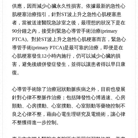
供應，因而減少心臟永久性損害。依據最新的急性心
肌梗塞治療指引，針對
ST
波上升之急性心肌梗塞患
者，當被送達醫院急診室之後，最理想的狀況下是在
90
分鐘之內，接受到緊急心導管手術治療
(primary
PTCA)
。對於
ST
波上升之急性心肌梗塞而言，緊急心
導管手術
(primary PTCA)
是最可靠的治療，即便是在
心肌梗塞發生
12
小時內施行，仍可以減少心臟的損
害，避免後續併發症發生，並得以讓患者得以早日康
復。
心導管手術除了治療冠狀動脈疾病之外，目前也發展
針對心律不整脈作治療；包括陣發性心博過速、心房
顫動、心房撲動、心室撲動、心室顫動等藥物控制不
良之心律不整，藉由心電生理研究及電燒術，讓心律
不整獲得進一步控制。