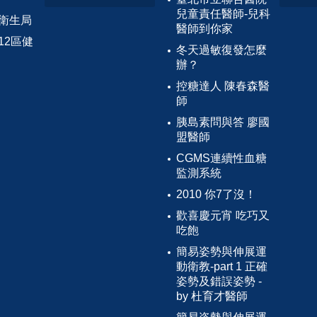
兒童責任醫師-兒科
衛生局
醫師到你家
12區健
冬天過敏復發怎麼
辦？
控糖達人 陳春森醫
師
胰島素問與答 廖國
盟醫師
CGMS連續性血糖
監測系統
2010 你7了沒！
歡喜慶元宵 吃巧又
吃飽
簡易姿勢與伸展運
動衛教-part 1 正確
姿勢及錯誤姿勢 -
by 杜育才醫師