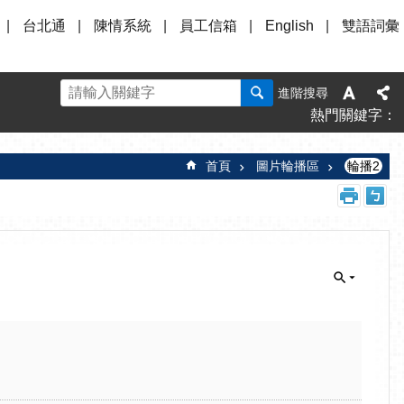
台北通
陳情系統
員工信箱
English
雙語詞彙
進階搜尋
熱門關鍵字
首頁
圖片輪播區
輪播2