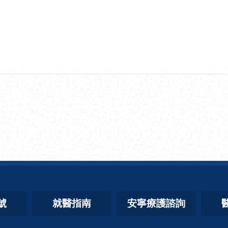
號
就醫指南
安寧療護諮詢