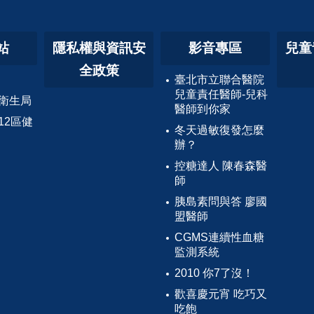
站
隱私權與資訊安
影音專區
兒童
全政策
臺北市立聯合醫院
兒童責任醫師-兒科
衛生局
醫師到你家
12區健
冬天過敏復發怎麼
辦？
控糖達人 陳春森醫
師
胰島素問與答 廖國
盟醫師
CGMS連續性血糖
監測系統
2010 你7了沒！
歡喜慶元宵 吃巧又
吃飽