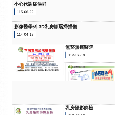
小心代謝症候群
115-06-22
影像醫學科-3D乳房斷層掃描儀
114-04-17
無菸無檳醫院
113-07-18
乳房攝影篩檢