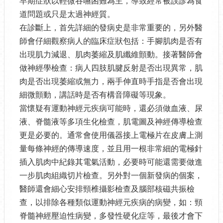
早期症狀以輕微吞嚥困難為主，導致經常被誤診為食
道問題或只是太過神經質。
在診斷上，首先詳細的發病史是非常重要的，另外醫
師會仔細觀察病人的臨床症狀包括：手腳肌肉是否有
出現肌力減退、肌肉萎縮及肌纖維顫動。接著醫師會
做神經學檢查：病人四肢肌腱反射是否出現異常，肌
肉是否出現萎縮或無力，兩手伸直時手指是否會出現
細微顫動，講話時是否有構音障礙等現象。
當懷疑有運動神經元疾病可能時，還必須做血液、尿
液、脊髓液等多項生化檢查，肌電圖及神經傳導檢查
更是必要的。通常會使用儀器接上電極片在皮膚上測
量每條神經的傳導速度，並且用一根非常細的電極針
插入肌肉中紀錄其電氣活動，必要時可能還需要做進
一步肌肉組織切片檢查。另外對一個新發病的個案，
醫師還會細心安排頸椎攝影檢查及腦部核磁共振檢
查，以排除各種類似運動神經元疾病的病變，如：頸
脊髓神經壓迫性病變，多發性硬化症等，最後才會下