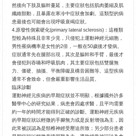
然後向下肢及軀幹蔓延，主要症狀包括肌肉萎縮及肌
纖維顫動，且暴露在寒冷中症狀會加劇。這類型的病
患最後也可能會出現呼吸衰竭症狀。
4.原發性側索硬化(primary lateral sclerosis)：這種類
型較為特殊且非常少見，只侵犯上運動神經元細胞，
男性罹病機率是女性的2倍，一般在50歲後才發病。
症狀通常先在腿部出現，其次是軀幹和手臂，最後才
會侵犯到吞嚥和呼吸肌肉，其主要症狀包括雙腿無
力、僵硬、抽搐、平衡障礙及構音困難等。這型疾病
通常不會致命，但會嚴重影響生活品質。
臨床診斷
運動神經元疾病的早期症狀並不明顯，根據國外許多
醫學中心的研究結果，病患會四處求醫，且平均需要
約一年的時間才能得到正確的診斷。運動神經元疾病
的早期症狀以輕微的手腳無力或是反射增強為主，因
此常被誤認為是頸椎神經受壓迫所致；另少部分患者