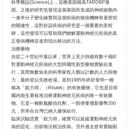
科學雜誌(Science)上，這種基因稱為TARDBP基
因。之後的研究也發現這個基因所造成的神經細胞內
一連串分子變化確實與這個疾病的致病機轉有著密切
的關連性，這對於該疾病的研究是一個重要的里程
碑，這些發現可以幫助我們瞭解運動神經元疾病的真
正發病機轉並進而找出根治的方法。
治療藥物
自從二十世紀中葉以來，世界上至少持續有數十個針
對運動神經元疾病的大型跨國性新型藥物實驗在進
行，其間無數知名的科學家投入難以計數的人力與物
力，最終皆以失敗收場。直到1995年終於發明一種
稱為「銳力得」（Rilutek）的有效藥物，它也是目前
國內衛生署核准治療運動神經元疾病的唯一有效藥
物。它是一種麩氨酸拮抗劑，一顆便要價新臺幣200
元，所幸在台灣已納入健保給付。
臨床試驗證實「銳力得」確實可以延緩運動神經元疾
病的惡化，但卻無法根治疾病。另外過去曾有實驗顯