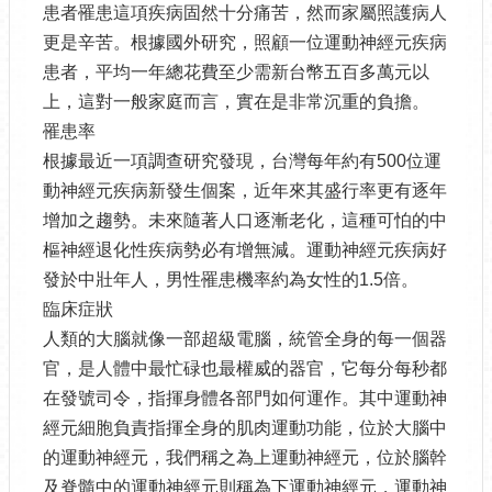
患者罹患這項疾病固然十分痛苦，然而家屬照護病人
更是辛苦。根據國外研究，照顧一位運動神經元疾病
患者，平均一年總花費至少需新台幣五百多萬元以
上，這對一般家庭而言，實在是非常沉重的負擔。
罹患率
根據最近一項調查研究發現，台灣每年約有500位運
動神經元疾病新發生個案，近年來其盛行率更有逐年
增加之趨勢。未來隨著人口逐漸老化，這種可怕的中
樞神經退化性疾病勢必有增無減。運動神經元疾病好
發於中壯年人，男性罹患機率約為女性的1.5倍。
臨床症狀
人類的大腦就像一部超級電腦，統管全身的每一個器
官，是人體中最忙碌也最權威的器官，它每分每秒都
在發號司令，指揮身體各部門如何運作。其中運動神
經元細胞負責指揮全身的肌肉運動功能，位於大腦中
的運動神經元，我們稱之為上運動神經元，位於腦幹
及脊髓中的運動神經元則稱為下運動神經元，運動神