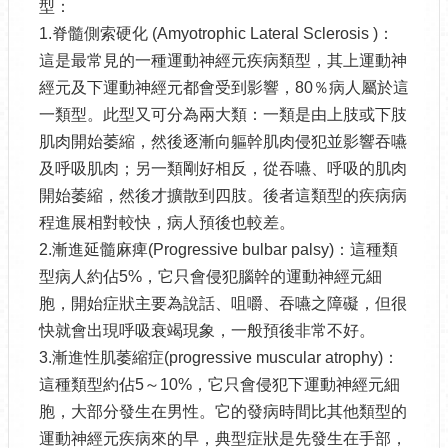
型：
1.脊髓側索硬化 (Amyotrophic Lateral Sclerosis )：
這是最常見的一種運動神經元疾病類型，其上運動神
經元及下運動神經元都會受到影響，80％病人屬於這
一類型。此型又可分為兩大類：一類是由上肢或下肢
肌肉開始萎縮，然後逐漸向軀幹肌肉侵犯並影響吞嚥
及呼吸肌肉；另一類剛好相反，從吞嚥、呼吸的肌肉
開始萎縮，然後才擴散到四肢。後者這類型的疾病病
程進展相對較快，病人預後也較差。
2.漸進延髓麻痺(Progressive bulbar palsy)：這種類
型病人約佔5%，它只會侵犯腦幹的運動神經元細
胞，開始症狀主要為說話、咀嚼、吞嚥之障礙，但很
快就會出現呼吸衰竭現象，一般預後非常不好。
3.漸進性肌萎縮症(progressive muscular atrophy)：
這種類型約佔5～10%，它只會侵犯下運動神經元細
胞，大部分發生在男性。它的發病時間比其他類型的
運動神經元疾病來的早，典型症狀是先發生在手部，