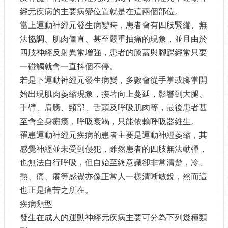
經元疾病的主要病變位置就是在這兩個部位。
當上運動神經元發生病變時，患者會有四肢緊繃、無
法協調、肌肉僵直、甚至嚴重抽痛的現象，並且由於
四肢神經反射異常增強，患者的膝蓋與腳踝經常只要
一碰觸就會一直抖個不停。
若是下運動神經元發生病變，多數會從手掌或腳掌開
始出現肌肉萎縮現象，接著向上蔓延，影響到大腿、
手臂、肩膀、頸部、舌頭及呼吸肌肉等，最後患者甚
至會全身癱瘓，呼吸衰竭，只能依賴呼吸器維生。
罹患運動神經元疾病的患者主要是運動神經萎縮，其
感覺神經並未受到侵犯，雖然患者的四肢無法動彈，
也無法自行呼吸，但自始至終意識卻非常清楚，冷、
熱、痛、癢等感覺亦像正常人一樣清晰敏銳，然而這
也正是痛苦之所在。
疾病類型
發生在成人的運動神經元疾病主要可分為下列幾種類