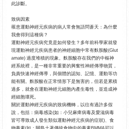
此診斷。
致病因素
罹患運動神經元疾病的病人常會無語問蒼天：為什麼
我會得到這種病？
運動神經元疾病究竟是如何發生？多年前科學家就發
現運動神經元疾病患者的神經細胞中常有麩胺酸(Glut
amate) 過度堆積的現象。麩胺酸存在我們的中樞神
經系統裡，是一種非常重要的興奮性神經傳導物質，
負責快速神經傳導，與個體的認知、記憶、運動等功
能有關。麩胺酸在正常情形下是無害的，但若是累積
過多，就會在運動神經元細胞內產生毒性，並造成神
經細胞壞死。
關於運動神經元疾病的致病機轉，以往有過許多假
說，包括：病毒感染(如：小兒麻痺病毒及愛滋病毒
皆可導致成人發生類似運動神經元疾病的症狀)、食
物毒素(如：關島土著傳統食物中的毒素BMMA可以