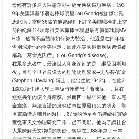
曾經有許多名人罹患運動神經元疾病這項疾病：193
9年美國洋基隊著名棒球明星Lou Gehrig被診斷出罹
患此病，當時36歲的他曾經創下許多美國職棒史上空
前的紀錄並4次奪得美國職棒大聯盟最有價值球員MV
P獎；然而不論醫師如何努力醫治，他還是在四年後
告別深愛他的全美球迷，因此在美國這個疾病習慣被
稱為「葛雷克氏症」(Lou Gehrig's disease)。
在眾多患者中，最讓世人印象深刻的是：繼愛因斯坦
後，目前全世界最偉大的理論物理學家─史蒂芬‧霍金
(Stephen Hawking) 博士，他出生於1942年，在他2
1歲就讀牛津大學三年級時便罹患「漸凍症」，且在
短短幾年內便全身癱瘓。然而四十幾年來他一直以完
全癱瘓、無法言語的身軀從事世界最頂尖的研究，靠
著電腦溝通輔具的幫忙，67歲的他至今仍持續在實驗
室從事天文物理研究工作，從不間斷。他為了讓社會
大眾瞭解天文物理的奧妙，曾經在1988年寫了一本