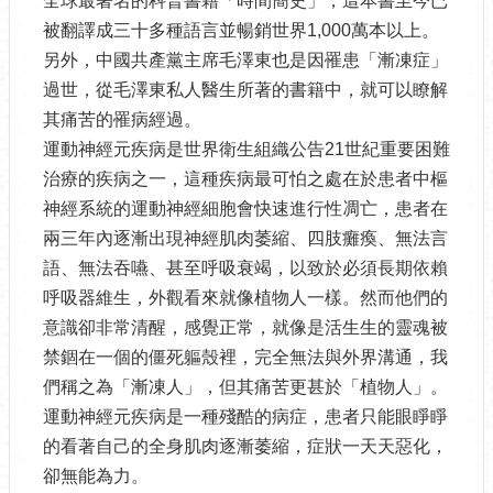
全球最著名的科普書籍「時間簡史」，這本書至今已
被翻譯成三十多種語言並暢銷世界1,000萬本以上。
另外，中國共產黨主席毛澤東也是因罹患「漸凍症」
過世，從毛澤東私人醫生所著的書籍中，就可以瞭解
其痛苦的罹病經過。
運動神經元疾病是世界衛生組織公告21世紀重要困難
治療的疾病之一，這種疾病最可怕之處在於患者中樞
神經系統的運動神經細胞會快速進行性凋亡，患者在
兩三年內逐漸出現神經肌肉萎縮、四肢癱瘓、無法言
語、無法吞嚥、甚至呼吸衰竭，以致於必須長期依賴
呼吸器維生，外觀看來就像植物人一樣。然而他們的
意識卻非常清醒，感覺正常，就像是活生生的靈魂被
禁錮在一個的僵死軀殼裡，完全無法與外界溝通，我
們稱之為「漸凍人」，但其痛苦更甚於「植物人」。
運動神經元疾病是一種殘酷的病症，患者只能眼睜睜
的看著自己的全身肌肉逐漸萎縮，症狀一天天惡化，
卻無能為力。