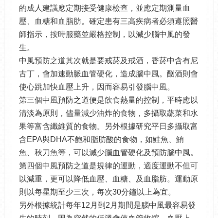
的成人建議應定期接受健康檢查，並應定期測量血
壓、血糖和血脂肪。確定患有三高疾病者必須遵照醫
師指示，按時服藥並嚴格控制，以減少腦中風的發
生。
中風預防之道其次就是要戒菸及戒酒，香菸中含有尼
古丁，會加速動脈血管硬化，造成腦中風。酗酒則會
使心跳加快血壓上升，因而容易引發腦中風。
第三個中風預防之道便是飲食熱量的控制，平時應以
清淡為原則，儘量減少油炸的食物，多攝取蔬菜和水
果等富含纖維質的食物。另外根據研究平日多攝取富
含EPA與DHA不飽和脂肪酸的食物，如鮭魚、鮪
魚、秋刀魚等，可以減少腦血管硬化及預防腦中風。
第四個中風預防之道是規律的運動，適度運動不但可
以減重，更可以降低血壓、血糖、及血脂肪。運動原
則以每星期至少三次，每次30分鐘以上為宜。
另外根據統計每年12月到2月期間是腦中風最容易發