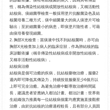
的診斷依據。痰裡有結核菌的病人，因為具有傳染
性，稱為傳染性結核病或開放性結核病，又稱活動性
結核病。痰細菌學檢查一般採用塗片抗酸菌染色及結
核菌培養二種方式，痰中細菌量大的病人痰塗片可檢
驗出；至於細菌量小的病患，即痰塗片陰性者，可藉
由痰培養發現細菌。
2. 胸部X光檢查：當痰液中找不到結核菌時，亦可由
胸部X光檢查加上病人的臨床症狀，作為肺結核的臨
床診斷依據（稱非傳染性結核病或非開放性結核病，
又稱非活動性結核病）。
結核病治療
結核病是個可治癒的疾病，抗結核藥物治療，服藥2
週內即可降低其傳染力，持續按規服藥至少6個月以
上即可完全治癒。為避免治療中斷導致治療時間延
長，建議患者皆應納入都治計畫。都治計畫：世界衛
生組織強力推薦每一位結核病個案均應實施直接觀察
治療，由於抗結核的治療過程較長，且有部分人員因