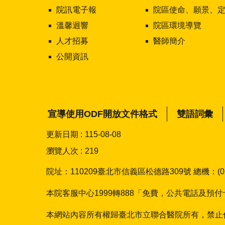
院訊電子報
院區使命、願景、定位及核心價
溫馨迴響
院區環境導覽
人才招募
醫師簡介
公開資訊
宣導使用ODF開放文件格式
雙語詞彙
更新日期
115-08-08
瀏覽人次
219
院址：110209臺北市信義區松德路309號 總機：(02)2
本院客服中心1999轉888「免費，公共電話及預付卡除外
本網站內容所有權歸臺北市立聯合醫院所有，禁止