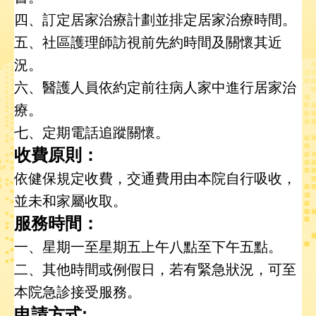
陳
四、訂定居家治療計劃並排定居家治療時間。
情
系
五、社區護理師訪視前先約時間及關懷其近
統
況。
六、醫護人員依約定前往病人家中進行居家治
員
工
療。
信
七、定期電話追蹤關懷。
箱
收費原則：
ENGLISH
依健保規定收費，交通費用由本院自行吸收，
並未和家屬收取。
宣
服務時間：
導
使
一、星期一至星期五上午八點至下午五點。
用
ODF
二、其他時間或例假日，若有緊急狀況，可至
開
本院急診接受服務。
放
文
申請方式: