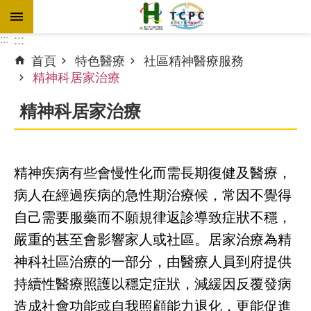
跳到主要內容區塊
:::
:::
首頁
特色醫療
社區精神醫療服務
進
精神科居家治療
階
搜
精神科居家治療
尋
精神疾病有些會慢性化而需長期復健及醫療，
訊
病人在經過疾病的急性期治療候，常因不覺得
息
專
自己需要服藥而不願規律返診導致症狀不穩，
區
嚴重的甚至會影響家人或社區。居家治療為精
神科社區治療的一部分，由醫療人員到府提供
認
識
持續性醫療照護以穩定症狀，減緩因反覆發病
本
造成社會功能或自我照顧能力退化，更能促進
院