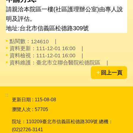
件
請親洽本院區一樓(社區護理辦公室)由專人說
格
式
明及評估。
地址:台北市信義區松德路309號
雙
語
點閱數：
124610
詞
資料更新：
111-12-01 16:00
彙
資料檢視：
111-12-01 16:00
資料維護：
臺北市立聯合醫院松德院區
隱
私
回上一頁
權
及
資
:::
訊
更新日期
115-08-08
安
全
瀏覽人次
57705
政
策
院址：110209臺北市信義區松德路309號 總機：
(02)2726-3141