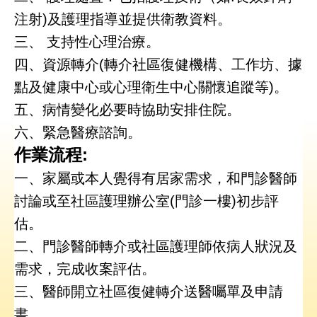
究
注射)及護理指導並提供衛教資料。
三、 支持性心理治療。
網
四、資源轉介(轉介社區復健機構、工作坊、據
站
導
點及健康中心或心理衛生中心關懷追蹤等)。
覽
五、病情變化必要時協助安排住院。
六、緊急醫療諮詢。
回
首
作業流程:
頁
一、家屬或本人覺得有居家需求，和門診醫師
討論或至社區護理辦公室(門診一樓)初步評
台
北
估。
卡-
二、門診醫師轉介或社區護理師依病人狀況及
健
康
需求，完成收案評估。
服
務
三、醫師開立社區復健轉介送醫囑單及申請
書。