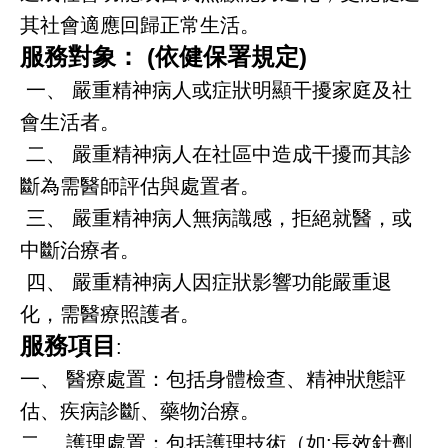
其社會適應回歸正常生活。
就
服務對象： (依健保署規定)
醫
一、 嚴重精神病人或症狀明顯干擾家庭及社
指
南
會生活者。
二、 嚴重精神病人在社區中造成干擾而其診
特
斷為需醫師評估與處置者。
色
醫
三、 嚴重精神病人無病識感，拒絕就醫，或
療
中斷治療者。
四、 嚴重精神病人因症狀影響功能嚴重退
衛
教
化，需醫療照護者。
專
服務項目
:
區
一、 醫療處置：包括身體檢查、精神狀態評
教
估、疾病診斷、藥物治療。
學
二、 護理處置：包括護理技術（如:長效針劑
研