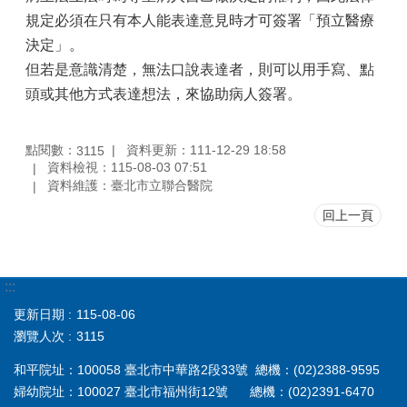
規定必須在只有本人能表達意見時才可簽署「預立醫療
決定」。
但若是意識清楚，無法口說表達者，則可以用手寫、點
頭或其他方式表達想法，來協助病人簽署。
點閱數：
資料更新：111-12-29 18:58
3115
資料檢視：115-08-03 07:51
資料維護：臺北市立聯合醫院
回上一頁
:::
更新日期
115-08-06
瀏覽人次
3115
和平院址：100058 臺北市中華路2段33號 總機：(02)2388-9595
婦幼院址：100027 臺北市福州街12號 總機：(02)2391-6470