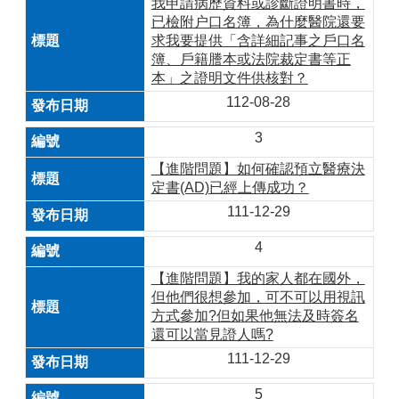
我申請病歷資料或診斷證明書時，
已檢附户口名簿，為什麼醫院還要
求我要提供「含詳細記事之戶口名
簿、戶籍謄本或法院裁定書等正
本」之證明文件供核對？
112-08-28
3
【進階問題】如何確認預立醫療決
定書(AD)已經上傳成功？
111-12-29
4
【進階問題】我的家人都在國外，
但他們很想參加，可不可以用視訊
方式參加?但如果他無法及時簽名
還可以當見證人嗎?
111-12-29
5