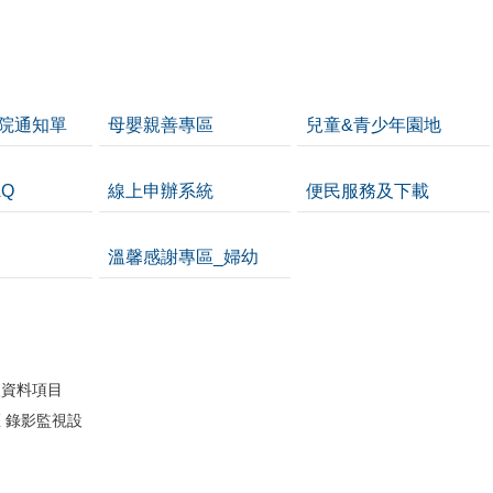
院通知單
母嬰親善專區
兒童&青少年園地
Q
線上申辦系統
便民服務及下載
溫馨感謝專區_婦幼
開
人資料項目
 錄影監視設