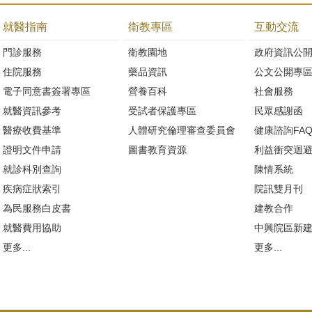
就醫指南
衛教專區
互動交流
門診服務
衛教園地
政府資訊公
住院服務
藥品資訊
公文公開專
電子同意書簽署專區
營養百科
社會服務
就醫資訊參考
受試者保護專區
民眾感謝函
醫療收費基準
人體研究倫理審查委員會
健康諮詢FA
證明文件申請
圖書教育資源
利益衝突迴
就診科別查詢
陳情系統
疾病症狀索引
院訊雙月刊
為民服務白皮書
建教合作
就醫費用協助
中興院區新
更多...
更多...