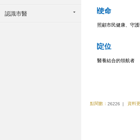
∣使命
認識市醫
照顧市民健康、守護
∣定位
醫養結合的領航者
點閱數：
資料
26226