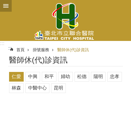
跳到主要內容區塊
:::
:::
首頁
掛號服務
醫師休(代)診資訊
醫師休(代)診資訊
仁愛
中興
和平
婦幼
松德
陽明
忠孝
林森
中醫中心
昆明