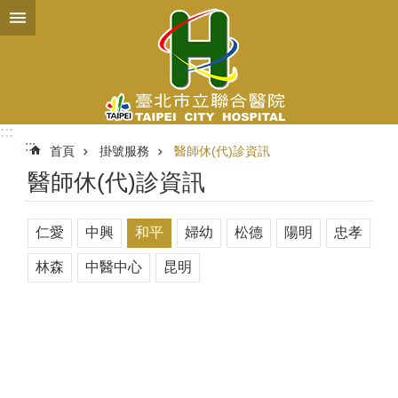
跳到主要內容區塊
:::
:::
首頁
掛號服務
醫師休(代)診資訊
醫師休(代)診資訊
仁愛
中興
和平
婦幼
松德
陽明
忠孝
林森
中醫中心
昆明