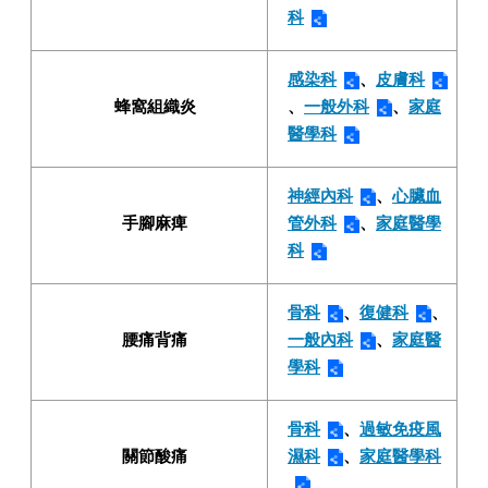
科
感染科
、
皮膚科
蜂窩組織炎
、
一般外科
、
家庭
醫學科
神經內科
、
心臟血
手腳麻痺
管外科
、
家庭醫學
科
骨科
、
復健科
、
腰痛背痛
一般內科
、
家庭醫
學科
骨科
、
過敏免疫風
關節酸痛
濕科
、
家庭醫學科