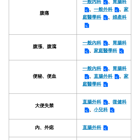
一般內科
、
胃腸科
、
一般外科
、
家
腹痛
庭醫學科
、
婦產科
一般內科
、
胃腸科
腹漲、腹瀉
、
家庭醫學科
一般內科
、
胃腸科
便秘、便血
、
直腸外科
、
家
庭醫學科
直腸外科
、
復健科
大便失禁
、
小兒科
內、外痣
直腸外科