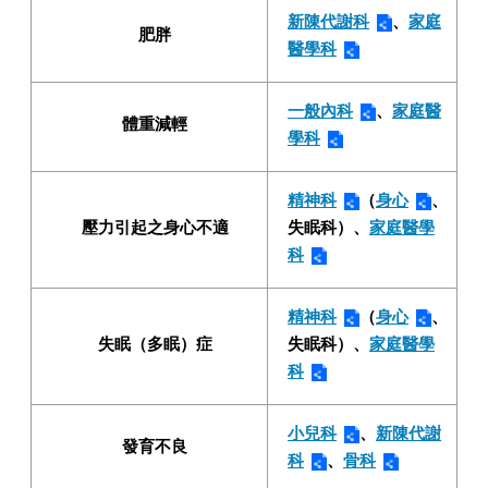
新陳代謝科
、
家庭
肥胖
醫學科
一般內科
、
家庭醫
體重減輕
學科
精神科
（
身心
、
壓力引起之身心不適
失眠科）、
家庭醫學
科
精神科
（
身心
、
失眠（多眠）症
失眠科）、
家庭醫學
科
小兒科
、
新陳代謝
發育不良
科
、
骨科