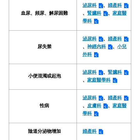
泌尿科
、
婦產科
血尿、頻尿、解尿困難
、
腎臟科
、
家庭醫
學科
泌尿科
、
婦產科
尿失禁
、
神經內科
、
小兒
外科
泌尿科
、
腎臟科
小便混濁或起泡
、
家庭醫學科
泌尿科
、
婦產科
性病
、
皮膚科
、
家庭醫
學科
陰道分泌物增加
婦產科