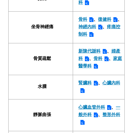
科
骨科
、
復健科
、
坐骨神經痛
神經內科
、
疼痛控
制科
新陳代謝科
、
婦產
骨質疏鬆
科
、
骨科
、
家庭
醫學科
腎臟科
、
心臟內科
水腫
心臟血管外科
、
一
靜脈曲張
般外科
、
整形外科