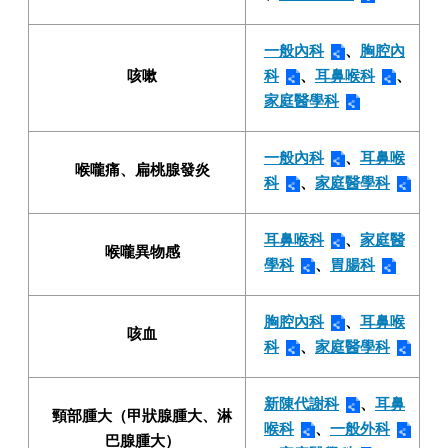
一般內科
、
胸腔內
咳嗽
科
、
耳鼻喉科
、
家庭醫學科
一般內科
、
耳鼻喉
喉嚨痛、扁桃腺發炎
科
、
家庭醫學科
耳鼻喉科
、
家庭醫
喉嚨異物感
學科
、
胃腸科
胸腔內科
、
耳鼻喉
咳血
科
、
家庭醫學科
新陳代謝科
、
耳鼻
頸部腫大（甲狀腺腫大、淋
喉科
、
一般外科
巴腺腫大）