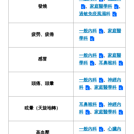
發燒
、
家庭醫學科
、
過敏免疫風濕科
一般內科
、
家庭醫
疲勞、疲倦
學科
一般內科
、
家庭醫
感冒
學科
、
耳鼻喉科
一般內科
、
神經內
頭痛、頭暈
科
、
家庭醫學科
耳鼻喉科
、
神經內
眩暈（天旋地轉）
科
、
家庭醫學科
一般內科
、
心臟內
高血壓