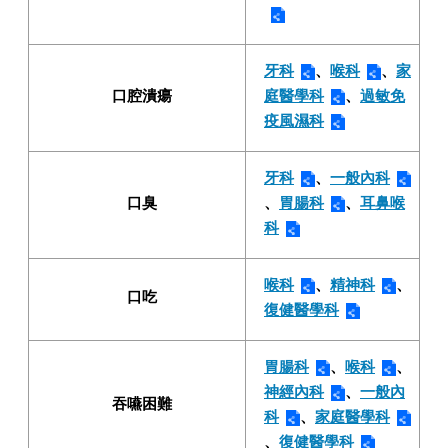
牙科
、
喉科
、
家
口腔潰瘍
庭醫學科
、
過敏免
疫風濕科
牙科
、
一般內科
口臭
、
胃腸科
、
耳鼻喉
科
喉科
、
精神科
、
口吃
復健醫學科
胃腸科
、
喉科
、
神經內科
、
一般內
吞嚥困難
科
、
家庭醫學科
、
復健醫學科