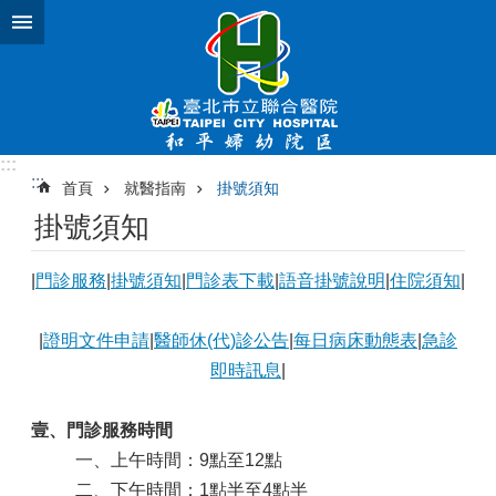
跳到主要內容區塊
:::
:::
首頁
就醫指南
掛號須知
掛號須知
|
門診服務
|
掛號須知
|
門診表下載
|
語音掛號說明
|
住院須知
|
|
證明文件申請
|
醫師休(代)診公告
|
每日病床動態表
|
急診
即時訊息
|
壹、門診服務時間
一、上午時間：9點至12點
二、下午時間：1點半至4點半