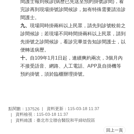
間護士報到候診(病歷已先送至預約掛號診間)，看
完診再到現場掛號診間候診，如有特殊需要請洽診
間護士
。
九、
現場同時掛兩科以上民眾，請先到診號較前之
診間候診；若現場不同時間掛兩科以上民眾，請到
先掛號之診間候診，看診完畢並告知診間護士，以
便轉送病歷
。
十、
自109年1月1日起，連續爽約兩次，3個月內
不接受語音、網路、人工電話、APP及自掛機等
預約掛號，須於臨櫃辦理掛號。
點閱數：
資料更新：115-03-18 11:37
137526
資料檢視：115-03-18 11:37
資料維護：臺北市立聯合醫院和平婦幼院區
回上一頁