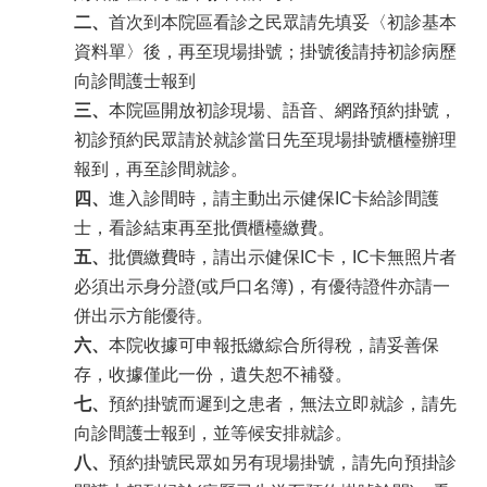
二、
首次到本院區看診之民眾請先填妥〈初診基本
資料單〉後，再至現場掛號；掛號後請持初診病歷
向診間護士報到
三、
本院區開放初診現場、語音、網路預約掛號，
初診預約民眾請於就診當日先至現場掛號櫃檯辦理
報到，再至診間就診。
四、
進入診間時，請主動出示健保IC卡給診間護
士，看診結束再至批價櫃檯繳費。
五、
批價繳費時，請出示健保IC卡，IC卡無照片者
必須出示身分證(或戶口名簿)，有優待證件亦請一
併出示方能優待。
六、
本院收據可申報抵繳綜合所得稅，請妥善保
存，收據僅此一份，遺失恕不補發
。
七、
預約掛號而遲到之患者，無法立即就診，請先
向診間護士報到，並等候安排就診
。
八、
預約掛號民眾如另有現場掛號，請先向預掛診