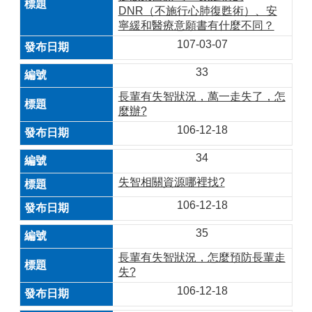
DNR（不施行心肺復甦術）、安
寧緩和醫療意願書有什麼不同？
107-03-07
33
長輩有失智狀況，萬一走失了，怎
麼辦?
106-12-18
34
失智相關資源哪裡找?
106-12-18
35
長輩有失智狀況，怎麼預防長輩走
失?
106-12-18