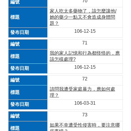
70
家人吃太多藥物了，該怎麼讓他/
她的藥少一點又不會造成身體問
題？
106-12-15
71
我的家人記憶和行為都怪怪的，應
該怎樣處理?
106-12-15
72
請問我遭受家庭暴力，應如何處
理？
106-03-31
73
如果不幸遭受性侵害時，要注意哪