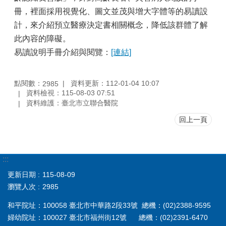
冊，裡面採用視覺化、圖文並茂與增大字體等的易讀設
計，來介紹預立醫療決定書相關概念，降低該群體了解
此內容的障礙。
易讀說明手冊介紹與閱覽：
[連結]
點閱數：
資料更新：112-01-04 10:07
2985
資料檢視：115-08-03 07:51
資料維護：臺北市立聯合醫院
回上一頁
:::
更新日期
115-08-09
瀏覽人次
2985
和平院址：100058 臺北市中華路2段33號 總機：(02)2388-9595
婦幼院址：100027 臺北市福州街12號 總機：(02)2391-6470