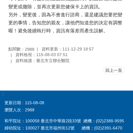
變更或撤除，並再次更新您健保卡上的資訊。
另外，變更後，因為不會進行諮商，還是建議您要把變
更的事情，告知您的親友，讓他們知道您的決定有調整
喔！避免後續執行時，資訊有落差而產生誤解。
點閱數：
資料更新：111-12-29 18:57
2988
資料檢視：115-08-03 07:51
資料維護：臺北市立聯合醫院
回上一頁
:::
更新日期
115-08-08
瀏覽人次
2988
和平院址：100058 臺北市中華路2段33號 總機：(02)2388-9595
婦幼院址：100027 臺北市福州街12號 總機：(02)2391-6470