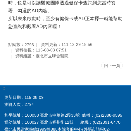
時，也是可以讓醫療團隊透過健保卡查詢到您當時簽
署、勾選的AD內容。
所以未來啟動時，至少有健保卡或AD正本擇一就能幫助
您查詢和觀看AD內容喔！
點閱數：
資料更新：111-12-29 18:56
2793
資料檢視：115-08-03 07:51
資料維護：臺北市立聯合醫院
回上一頁
:::
更新日期
115-08-09
瀏覽人次
2794
和平院址：100058 臺北市中華路2段33號 總機：(02)2388-9595
婦幼院址：100027 臺北市福州街12號 總機：(02)2391-6470
臺北市民當家熱線1999轉888本院客服中心(外縣市請撥02-