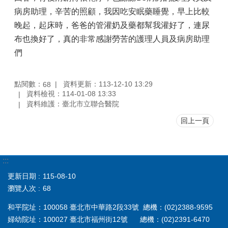
病房助理，辛苦的照顧，我因吃安眠藥睡覺，早上比較
晚起，起床時，爸爸的管灌奶及藥都幫我灌好了，連尿
布也換好了，真的非常感謝勞苦的護理人員及病房助理
們
點閱數：
資料更新：113-12-10 13:29
68
資料檢視：114-01-08 13:33
資料維護：臺北市立聯合醫院
回上一頁
:::
更新日期
115-08-10
瀏覽人次
68
和平院址：100058 臺北市中華路2段33號 總機：(02)2388-9595
婦幼院址：100027 臺北市福州街12號 總機：(02)2391-6470