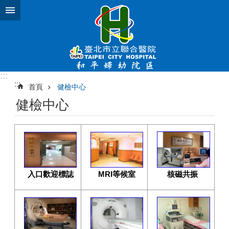
跳到主要內容區塊
:::
:::
首頁
健檢中心
健檢中心
入口歡迎標誌
MRI等候室
核磁共振