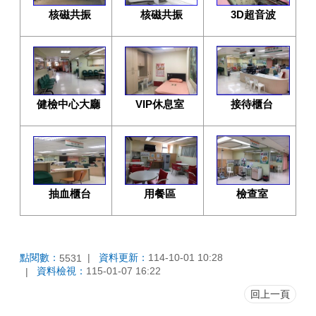
3D超音波
核磁共振
核磁共振
接待櫃台
健檢中心大廳
VIP休息室
檢查室
抽血櫃台
用餐區
點閱數：
資料更新：
114-10-01 10:28
5531
資料檢視：
115-01-07 16:22
回上一頁