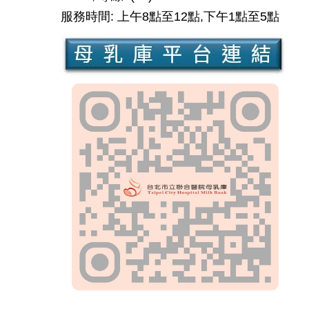
服務時間: 上午8點至12點,下午1點至5點