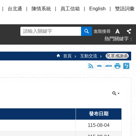
台北通
陳情系統
員工信箱
English
雙語詞彙
進階搜尋
熱門關鍵字
首頁
互動交流
民眾感謝函
發布日期
115-08-04