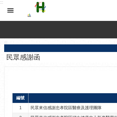
:::
跳到主要內容區塊
:::
民眾感謝函
編號
1
民眾來信感謝忠孝院區醫療及護理團隊