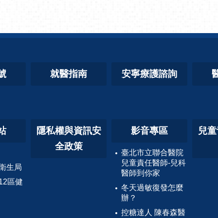
號
就醫指南
安寧療護諮詢
站
隱私權與資訊安
影音專區
兒童
全政策
臺北市立聯合醫院
兒童責任醫師-兒科
衛生局
醫師到你家
12區健
冬天過敏復發怎麼
辦？
控糖達人 陳春森醫