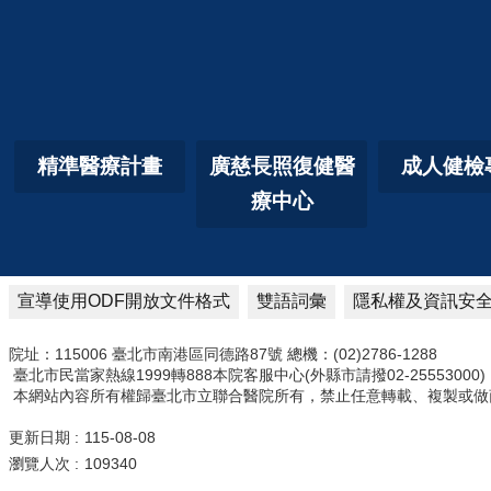
精準醫療計畫
廣慈長照復健醫
成人健檢
療中心
宣導使用ODF開放文件格式
雙語詞彙
隱私權及資訊安
院址：115006 臺北市南港區同德路87號 總機：(02)2786-1288
臺北市民當家熱線1999轉888本院客服中心(外縣市請撥02-25553000)
本網站內容所有權歸臺北市立聯合醫院所有，禁止任意轉載、複製或做
更新日期
115-08-08
瀏覽人次
109340