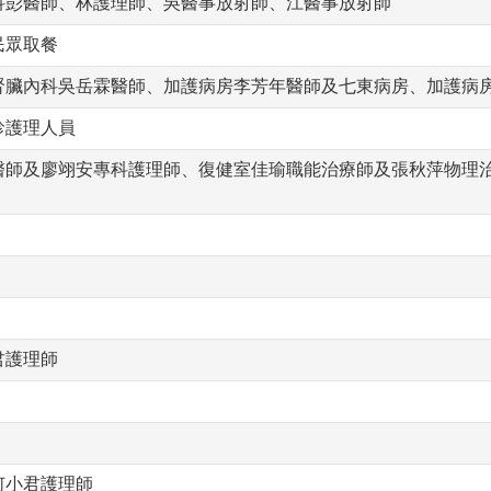
科彭醫師、林護理師、吳醫事放射師、江醫事放射師
民眾取餐
腎臟內科吳岳霖醫師、加護病房李芳年醫師及七東病房、加護病
診護理人員
醫師及廖翊安專科護理師、復健室佳瑜職能治療師及張秋萍物理
君護理師
何小君護理師