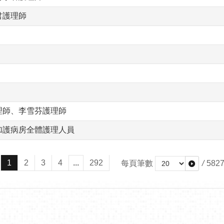
君護理師
理師、李雪芬護理師
加護病房全體護理人員
1
2
3
4
...
292
每頁筆數
/
582