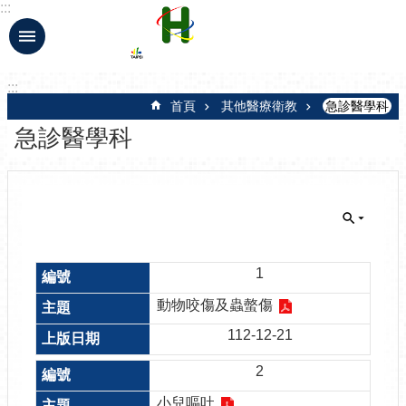
:::
跳到主要內容區塊
:::
首頁
其他醫療衛教
急診醫學科
急診醫學科
1
動物咬傷及蟲螫傷
112-12-21
2
小兒嘔吐