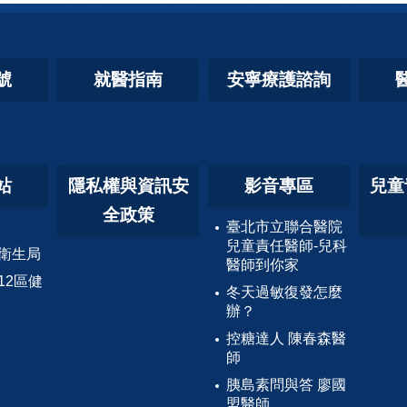
號
就醫指南
安寧療護諮詢
站
隱私權與資訊安
影音專區
兒童
全政策
臺北市立聯合醫院
兒童責任醫師-兒科
衛生局
醫師到你家
12區健
冬天過敏復發怎麼
辦？
控糖達人 陳春森醫
師
胰島素問與答 廖國
盟醫師