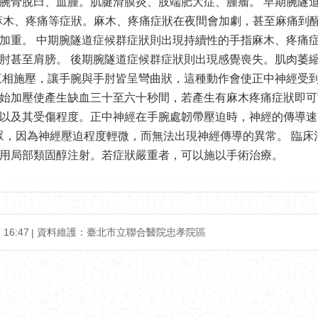
腕骨脫臼、血腫。肌腱滑膜炎、肢端肥大症、腫瘤。 早期腕隧道
麻木、疼痛等症狀。麻木、疼痛症狀在夜間會加劇，甚至麻痛到
加重。 中期腕隧道症候群症狀則出現持續性的手指麻木、疼痛
肘甚至肩膀。 後期腕隧道症候群症狀則出現感覺喪失。肌肉萎
互相施壓，讓手腕與手肘皆呈彎曲狀，這種動作會使正中神經受到
始加壓使產生缺血三十至六十秒間，若產生有麻木疼痛症狀即可
以及其受傷程度。正中神經在手腕處韌帶壓迫時，神經的傳導速
民眾，因為神經壓迫程度輕微，而無法出現神經傳導的異常。 臨
用局部類固醇注射。若症狀嚴重者，可以施以手術治療。
16:47
資料維護：臺北市立聯合醫院忠孝院區