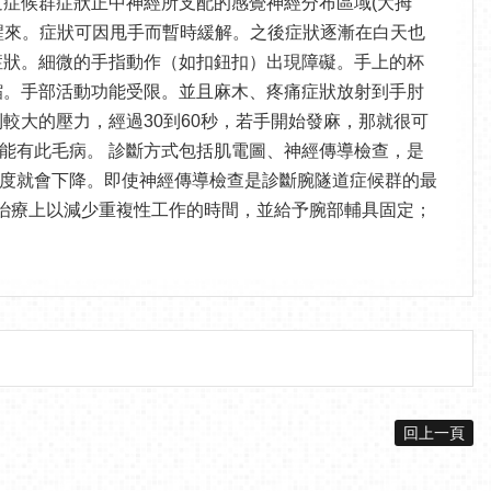
症候群症狀正中神經所支配的感覺神經分布區域(大拇
醒來。症狀可因甩手而暫時緩解。之後症狀逐漸在白天也
症狀。細微的手指動作（如扣鈕扣）出現障礙。手上的杯
縮。手部活動功能受限。並且麻木、疼痛症狀放射到手肘
較大的壓力，經過30到60秒，若手開始發麻，那就很可
能有此毛病。 診斷方式包括肌電圖、神經傳導檢查，是
度就會下降。即使神經傳導檢查是診斷腕隧道症候群的最
床治療上以減少重複性工作的時間，並給予腕部輔具固定；
回上一頁