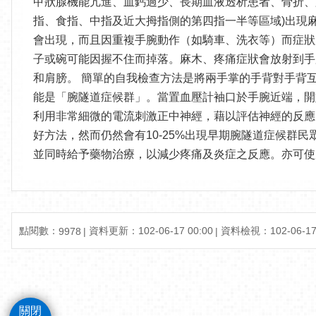
甲狀腺機能亢進、血鈣過少、長期血液透析患者、骨折、
指、食指、中指及近大拇指側的第四指一半等區域)出現
會出現，而且因重複手腕動作（如騎車、洗衣等）而症狀
子或碗可能因握不住而掉落。麻木、疼痛症狀會放射到手
和肩膀。 簡單的自我檢查方法是將兩手掌的手背對手背
能是「腕隧道症候群」。當置血壓計袖口於手腕近端，開
利用非常細微的電流刺激正中神經，藉以評估神經的反應
好方法，然而仍然會有10-25%出現早期腕隧道症候群
並同時給予藥物治療，以減少疼痛及炎症之反應。亦可使
點閱數：
資料更新：102-06-17 00:00
資料檢視：102-06-17 
9978
關閉