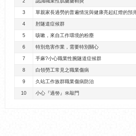
2
認識職業性肌腱腱鞘炎
3
單親家長過勞的普遍情況與健康亮起紅燈的預
4
肘隧道症候群
5
咳嗽，來自工作環境的粉塵
6
特別危害作業，需要特別關心
7
手麻?小心職業性腕隧道症候群
8
白領勞工常見之職業傷病
9
久站工作族群職業傷病防治
10
小心『過勞』來敲門