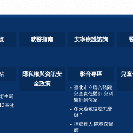
號
就醫指南
安寧療護諮詢
站
隱私權與資訊安
影音專區
兒童
全政策
臺北市立聯合醫院
兒童責任醫師-兒科
衛生局
醫師到你家
12區健
冬天過敏復發怎麼
辦？
控糖達人 陳春森醫
師