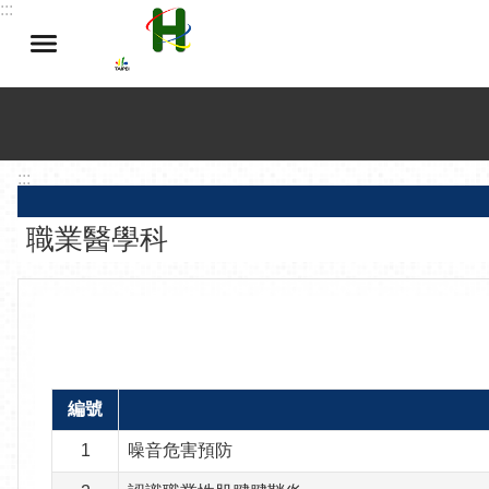
:::
跳到主要內容區塊
:::
職業醫學科
編號
1
噪音危害預防