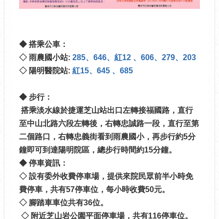
◆ 搭乘公車：
◇ 雨農國小站:
285
、
646
、
紅12
、
606
、
279
、
203
◇ 陽明醫院站:
紅15
、
645
、
685
◆ 步行：
搭乘淡水線於捷運芝山站出口左轉接福國路，直行
至中山北路六段左轉後，右轉忠誠路一段，直行至第
二個路口，右轉忠義街看到雨農國小，再步行約5分
鐘即可到達陽明院區，總步行時間約15分鐘。
◆ 停車資訊：
◇ 設有委外收費停車場，提供來院民眾前半小時免
費停車，共有57停車位，每小時收費50元。
◇ 腳踏車車位共有36位。
◇ 附近芝山岩公園平面停車場，共有116停車位。