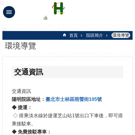
:::
跳到主要內容區塊
:::
首頁
院區簡介
環境導覽
環境導覽
交通資訊
交通資訊
陽明院區地址：
臺北市士林區雨聲街105號
◆ 捷運：
◇ 搭乘淡水線於捷運芝山站1號出口下車後，即可搭
乘接駁車。
◆ 免費接駁專車：