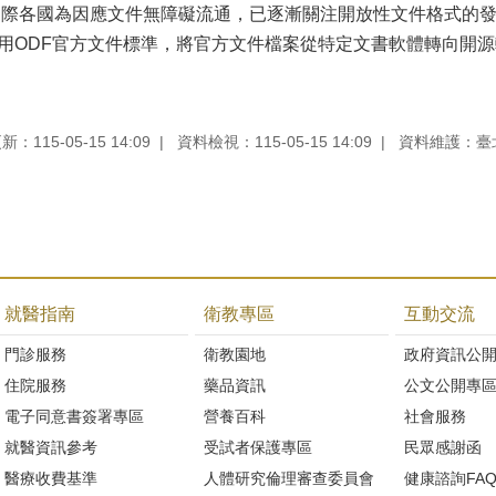
300)，國際各國為因應文件無障礙流通，已逐漸關注開放性文件格
國採用ODF官方文件標準，將官方文件檔案從特定文書軟體轉向開
：115-05-15 14:09
資料檢視：115-05-15 14:09
資料維護：臺
就醫指南
衛教專區
互動交流
門診服務
衛教園地
政府資訊公
住院服務
藥品資訊
公文公開專
電子同意書簽署專區
營養百科
社會服務
就醫資訊參考
受試者保護專區
民眾感謝函
醫療收費基準
人體研究倫理審查委員會
健康諮詢FA