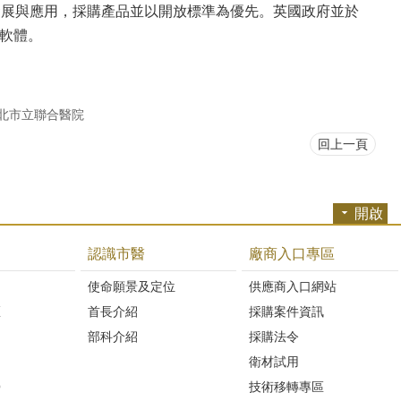
式的發展與應用，採購產品並以開放標準為優先。英國政府並於
源軟體。
北市立聯合醫院
回上一頁
開啟
認識市醫
廠商入口專區
開
使命願景及定位
供應商入口網站
區
首長介紹
採購案件資訊
部科介紹
採購法令
衛材試用
Q
技術移轉專區