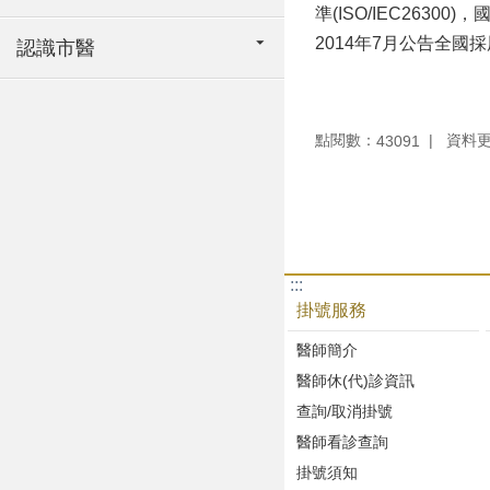
準(ISO/IEC26
2014年7月公告全
認識市醫
點閱數：
資料更新
43091
:::
掛號服務
醫師簡介
醫師休(代)診資訊
查詢/取消掛號
醫師看診查詢
掛號須知