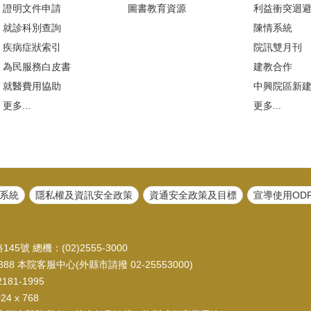
證明文件申請
圖書教育資源
利益衝突迴
就診科別查詢
陳情系統
疾病症狀索引
院訊雙月刊
為民服務白皮書
建教合作
就醫費用協助
中興院區新
更多...
更多...
系統
隱私權及資訊安全政策
資通安全政策及目標
宣導使用OD
45號 總機：(02)2555-3000
88 本院客服中心(外縣市請撥 02-25553000)
81-1995
 x 768