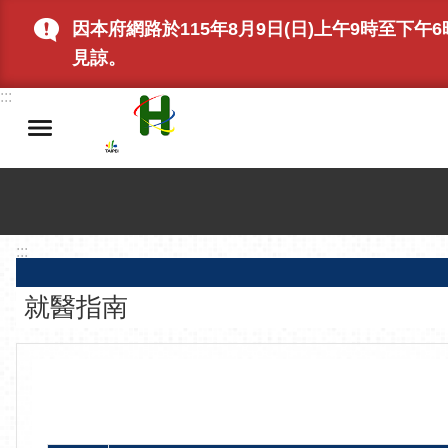
跳到主要內容區塊
因本府網路於115年8月9日(日)上午9時至
見諒。
:::
:::
就醫指南