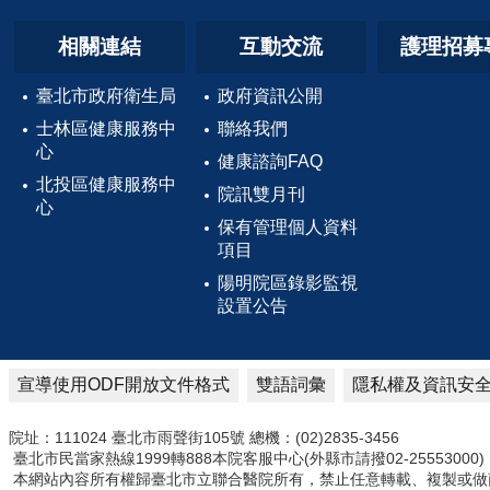
相關連結
互動交流
護理招募
臺北市政府衛生局
政府資訊公開
士林區健康服務中
聯絡我們
心
健康諮詢FAQ
北投區健康服務中
院訊雙月刊
心
保有管理個人資料
項目
陽明院區錄影監視
設置公告
宣導使用ODF開放文件格式
雙語詞彙
隱私權及資訊安
院址：111024 臺北市雨聲街105號 總機：(02)2835-3456
臺北市民當家熱線1999轉888本院客服中心(外縣市請撥02-25553000)
本網站內容所有權歸臺北市立聯合醫院所有，禁止任意轉載、複製或做