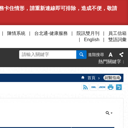
或服務卡住情形，請重新連線即可排除，造成不便，敬請
陳情系統
台北通-健康服務
院訊雙月刊
員工信箱
English
雙語詞彙
進階搜尋
熱門關鍵字
首頁
就醫指南