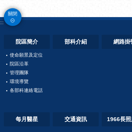
關閉
:::
院區簡介
部科介紹
網路掛
使命願景及定位
院區沿革
管理團隊
環境導覽
各部科連絡電話
每月醫星
交通資訊
1966長