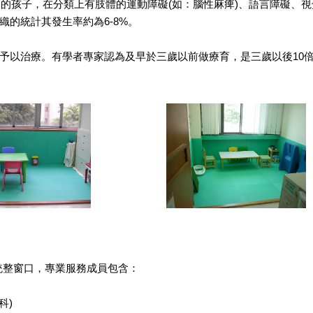
l delay)的孩子，在分類上有肢體的運動障礙(如：腦性麻痺)、語言
織的統計其發生率約為6-8%。
段予以治療。有學者專家認為及早於三歲以前做療育，是三歲以後10
統整窗口，專業服務成員包含：
科)