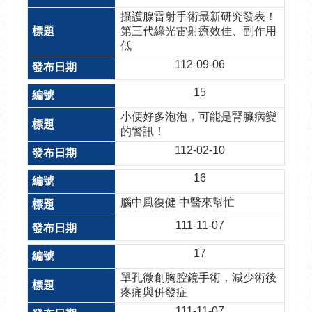
攝護腺雷射手術最新研究發表！
第三代綠光雷射療效佳、副作用
低
112-09-06
15
小便好多泡泡，可能是腎臟病變
的警訊！
112-02-10
16
腦中風復健 中醫來幫忙
111-11-07
17
單孔微創胸腔鏡手術，減少術後
疼痛與併發症
111-11-07